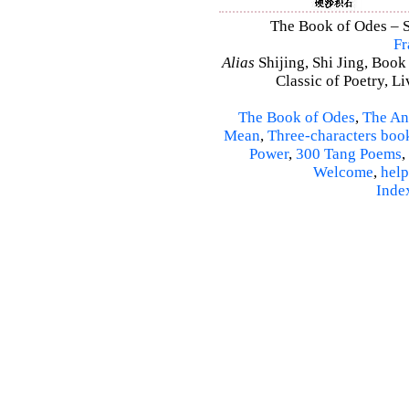
The Book of Odes – Sh
Fr
Alias
Shijing, Shi Jing, Book
Classic of Poetry, L
The Book of Odes
,
The An
Mean
,
Three-characters boo
Power
,
300 Tang Poems
,
Welcome
,
help
Inde