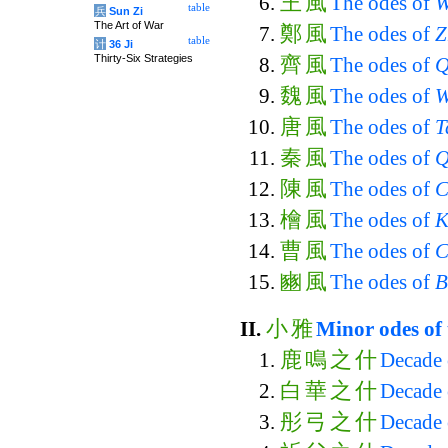
王
風
The odes of
W
table
兵
Sun Zi
The Art of War
鄭
風
The odes of
Z
table
计
36 Ji
Thirty-Six Strategies
齊
風
The odes of
Q
魏
風
The odes of
W
唐
風
The odes of
T
秦
風
The odes of
Q
陳
風
The odes of
C
檜
風
The odes of
K
曹
風
The odes of
C
豳
風
The odes of
B
小
雅
II.
Minor odes of
鹿
鳴
之
什
Decade
白
華
之
什
Decade
彤
弓
之
什
Decade