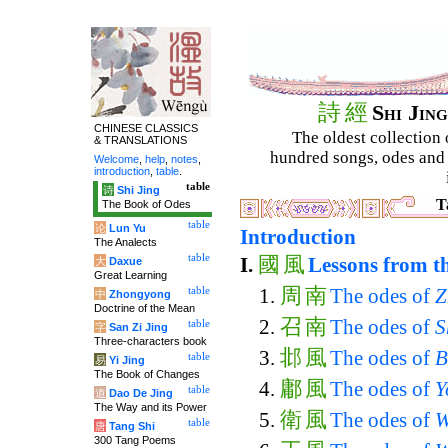
詩
經
Shi Jin
CHINESE CLASSICS
The oldest collection 
& TRANSLATIONS
hundred songs, odes and 
Welcome
,
help
,
notes
,
introduction
,
table
.
table
诗
Shi Jing
T
The Book of Odes
table
论
Lun Yu
Introduction
The Analects
table
國
風
I.
Lessons from th
大
Daxue
Great Learning
周
南
table
The odes of
Z
中
Zhongyong
Doctrine of the Mean
召
南
The odes of
S
table
字
San Zi Jing
Three-characters book
邶
風
The odes of
B
table
易
Yi Jing
The Book of Changes
鄘
風
The odes of
Y
table
道
Dao De Jing
The Way and its Power
衛
風
The odes of
W
table
唐
Tang Shi
300 Tang Poems