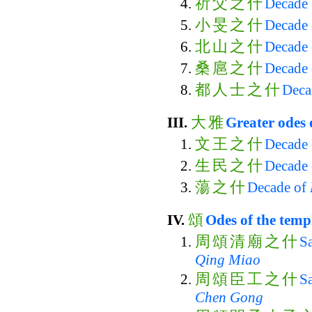
祈
父
之
什
Decade
小
旻
之
什
Decade
北
山
之
什
Decade
桑
扈
之
什
Decade
都
人
士
之
什
Deca
大
雅
III.
Greater odes
文
王
之
什
Decade
生
民
之
什
Decade
蕩
之
什
Decade of
頌
IV.
Odes of the temp
周
頌
清
廟
之
什
Sa
Qing Miao
周
頌
臣
工
之
什
Sa
Chen Gong