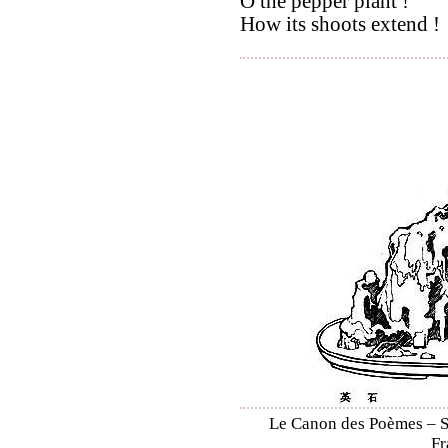
O the pepper plant !
How its shoots extend !
Le Canon des Poèmes – Shi
Fr