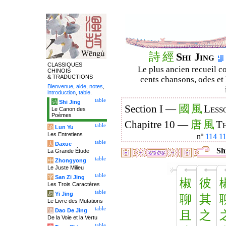
詩
經
Shi Jing
CLASSIQUES
Le plus ancien recueil co
CHINOIS
& TRADUCTIONS
cents chansons, odes et 
Bienvenue
,
aide
,
notes
,
introduction
,
table
.
table
诗
Shi Jing
國
風
Section I —
Less
Le Canon des
Poèmes
唐
風
Chapitre 10 —
Th
table
论
Lun Yu
Les Entretiens
nº
114
1
table
大
Daxue
Shi
La Grande Étude
table
中
Zhongyong
Le Juste Milieu
table
字
San Zi Jing
椒
彼
Les Trois Caractères
table
易
Yi Jing
聊
其
Le Livre des Mutations
table
道
Dao De Jing
且
之
De la Voie et la Vertu
table