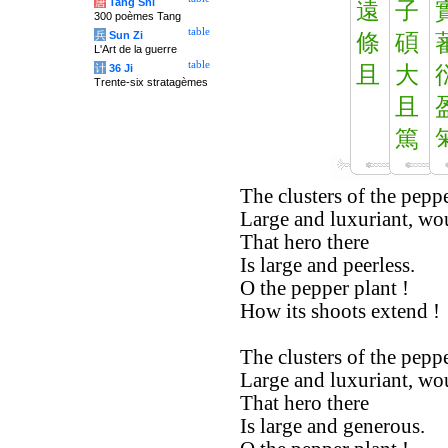
唐
Tang Shi
遠
子
300 poèmes Tang
table
兵
Sun Zi
條
碩
L'Art de la guerre
table
计
36 Ji
且
大
Trente-six stratagèmes
且
篤
The clusters of the peppe
Large and luxuriant, woul
That hero there
Is large and peerless.
O the pepper plant !
How its shoots extend !
The clusters of the peppe
Large and luxuriant, wou
That hero there
Is large and generous.