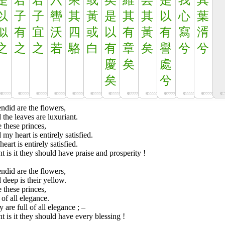
是
君
君
六
乘
或
矣
維
芸
是
我
其
以
子
子
轡
其
黃
是
其
其
以
心
葉
似
有
宜
沃
四
或
以
有
黃
有
寫
湑
之
之
之
若
駱
白
有
章
矣
譽
兮
兮
慶
矣
處
矣
兮
ndid are the flowers,
the leaves are luxuriant.
e these princes,
my heart is entirely satisfied.
eart is entirely satisfied.
t is it they should have praise and prosperity !
ndid are the flowers,
deep is their yellow.
e these princes,
 of all elegance.
 are full of all elegance ; –
t is it they should have every blessing !