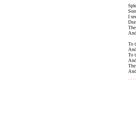
Sple
Som
I se
Dra
They
And 
To t
And
To t
And
They
And 