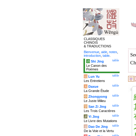
CLASSIQUES
CHINOIS
& TRADUCTIONS
Bienvenue
,
aide
,
notes
,
Se
introduction
,
table
.
table
诗
Shi Jing
Ch
Le Canon des
Poèmes
table
论
Lun Yu
Les Entretiens
table
大
Daxue
La Grande Étude
table
中
Zhongyong
Le Juste Milieu
table
字
San Zi Jing
Les Trois Caractères
table
易
Yi Jing
Le Livre des Mutations
table
道
Dao De Jing
De la Voie et la Vertu
table