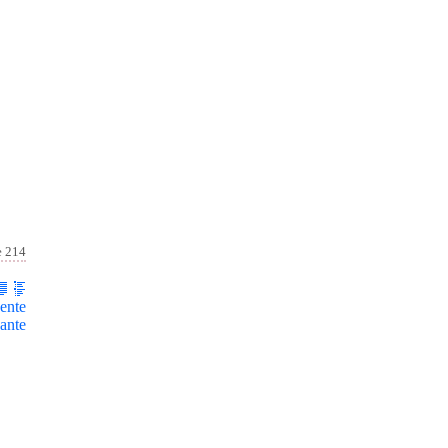
e 214
ente
ante