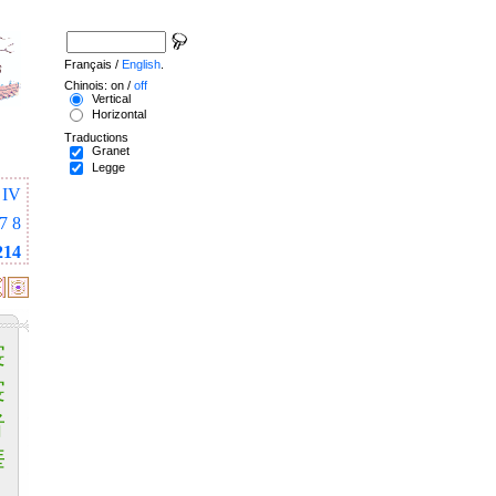
Français /
English
.
Chinois: on /
off
Vertical
Horizontal
Traductions
Granet
Legge
IV
7
8
214
裳
裳
者
華