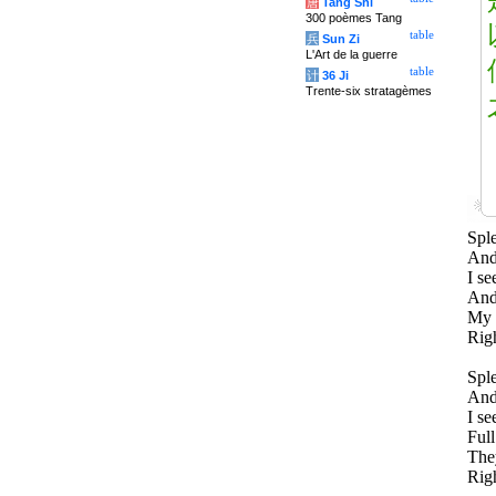
唐
Tang Shi
300 poèmes Tang
table
兵
Sun Zi
L'Art de la guerre
table
计
36 Ji
Trente-six stratagèmes
Sple
And 
I se
And 
My h
Righ
Sple
And 
I se
Full
They
Righ