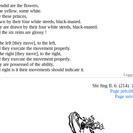
ndid are the flowers,
e yellow, some white.
e these princes,
wn by their four white steeds, black-maned.
 are drawn by their four white steeds, black-maned.
the six reins are glossy !
he left [they move], to the left,
 they execute the movement properly.
he right [they move], to the right,
 they execute the movement properly.
 are possessed of the ability,
right is it their movements should indicate it.
Legg
Shi Jing II. 6. (214)
Page précéd
Page suiv