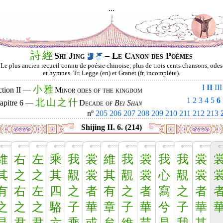
...
詩
經
Shi Jing
– Le Canon des Poèmes
Le plus ancien recueil connu de poésie chinoise, plus de trois cents chansons, odes
et hymnes. Tr. Legge (en) et Granet (fr, incomplète).
I
II
III
小
雅
ction II —
Minor odes of the kingdom
1
2
3
4
5
6
北
山
之
什
apitre 6 —
Decade of
Bei Shan
nº
205
206
207
208
209
210
211
212
213
Shijing II. 6. (214)
維
右
左
乘
我
裳
維
我
裳
我
我
裳
其
之
之
其
覯
裳
其
覯
裳
心
覯
裳
有
右
左
四
之
者
有
之
者
寫
之
者
之
之
之
駱
子
華
章
子
華
兮
子
華