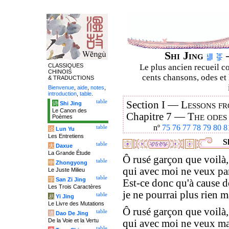
Shi Jing
–
CLASSIQUES
Le plus ancien recueil co
CHINOIS
cents chansons, odes et 
& TRADUCTIONS
Bienvenue
,
aide
,
notes
,
introduction
,
table
.
table
Section I —
Lessons fr
诗
Shi Jing
Le Canon des
Chapitre 7 —
The odes
Poèmes
nº
75
76
77
78
79
80
8
table
论
Lun Yu
Les Entretiens
Sh
table
大
Daxue
La Grande Étude
Ô rusé garçon que voilà,
table
中
Zhongyong
qui avec moi ne veux par
Le Juste Milieu
table
字
San Zi Jing
Est-ce donc qu'à cause d
Les Trois Caractères
je ne pourrai plus rien 
table
易
Yi Jing
Le Livre des Mutations
Ô rusé garçon que voilà,
table
道
Dao De Jing
De la Voie et la Vertu
qui avec moi ne veux ma
table