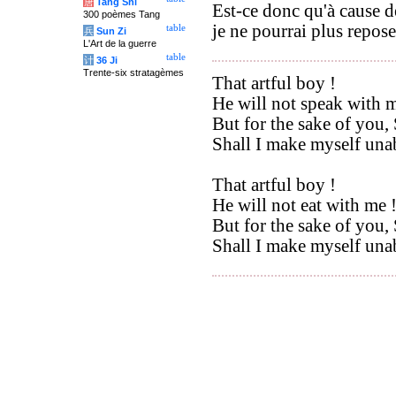
唐
Tang Shi
Est-ce donc qu'à cause d
300 poèmes Tang
je ne pourrai plus repose
table
兵
Sun Zi
L'Art de la guerre
table
计
36 Ji
Trente-six stratagèmes
That artful boy !
He will not speak with m
But for the sake of you, 
Shall I make myself unab
That artful boy !
He will not eat with me 
But for the sake of you, 
Shall I make myself unab