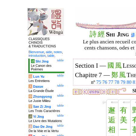
詩
經
Shi Jing
CLASSIQUES
Le plus ancien recueil co
CHINOIS
& TRADUCTIONS
cents chansons, odes et 
Bienvenue
,
aide
,
notes
,
introduction
,
table
.
table
诗
Shi Jing
國
風
Section I —
Less
Le Canon des
Poèmes
鄭
風
Chapitre 7 —
The
table
论
Lun Yu
Les Entretiens
nº
75
76
77
78
79
80
8
table
大
Daxue
Sh
La Grande Étude
table
中
Zhongyong
Le Juste Milieu
table
字
San Zi Jing
邂
有
Les Trois Caractères
table
易
Yi Jing
逅
美
Le Livre des Mutations
table
道
Dao De Jing
相
一
De la Voie et la Vertu
table