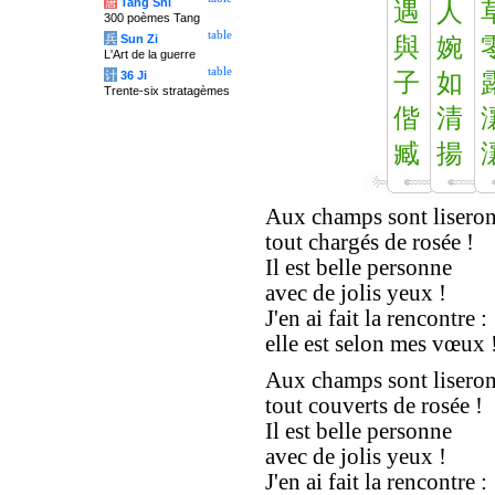
唐
Tang Shi
遇
人
300 poèmes Tang
table
兵
Sun Zi
與
婉
L'Art de la guerre
table
计
36 Ji
子
如
Trente-six stratagèmes
偕
清
臧
揚
Aux champs sont lisero
tout chargés de rosée !
Il est belle personne
avec de jolis yeux !
J'en ai fait la rencontre :
elle est selon mes vœux 
Aux champs sont lisero
tout couverts de rosée !
Il est belle personne
avec de jolis yeux !
J'en ai fait la rencontre :