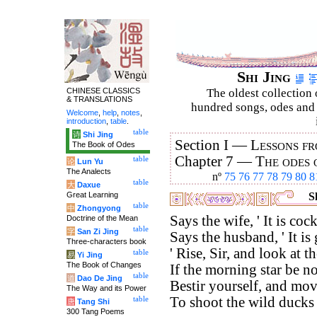
Shi Jing
CHINESE CLASSICS
The oldest collection 
& TRANSLATIONS
hundred songs, odes and 
Welcome
,
help
,
notes
,
introduction
,
table
.
table
诗
Shi Jing
Section I —
Lessons fr
The Book of Odes
Chapter 7 —
The odes 
table
论
Lun Yu
The Analects
nº
75
76
77
78
79
80
8
table
大
Daxue
Great Learning
Sh
table
中
Zhongyong
Says the wife, ' It is coc
Doctrine of the Mean
table
字
San Zi Jing
Says the husband, ' It is
Three-characters book
' Rise, Sir, and look at th
table
易
Yi Jing
The Book of Changes
If the morning star be no
table
道
Dao De Jing
Bestir yourself, and mov
The Way and its Power
To shoot the wild ducks
table
唐
Tang Shi
300 Tang Poems