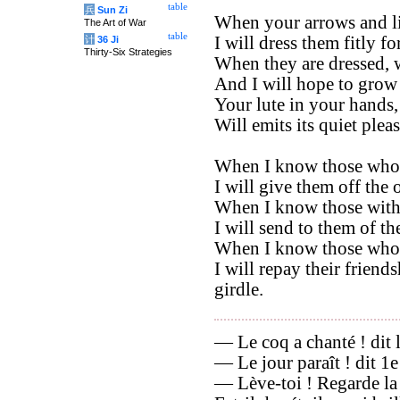
table
兵
Sun Zi
When your arrows and l
The Art of War
table
I will dress them fitly fo
计
36 Ji
Thirty-Six Strategies
When they are dressed, w
And I will hope to grow
Your lute in your hands,
Will emits its quiet plea
When I know those whos
I will give them off the
When I know those with
I will send to them of t
When I know those who
I will repay their frien
girdle.
— Le coq a chanté ! dit la
— Le jour paraît ! dit 1e
— Lève-toi ! Regarde la 