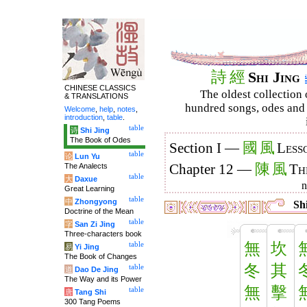
詩
經
Shi Jing
CHINESE CLASSICS
The oldest collection 
& TRANSLATIONS
hundred songs, odes and 
Welcome
,
help
,
notes
,
introduction
,
table
.
table
诗
Shi Jing
The Book of Odes
國
風
Section I —
Less
table
论
Lun Yu
陳
風
The Analects
Chapter 12 —
Th
table
大
Daxue
Great Learning
table
中
Zhongyong
Shi
Doctrine of the Mean
table
字
San Zi Jing
Three-characters book
無
坎
table
易
Yi Jing
The Book of Changes
冬
其
table
道
Dao De Jing
The Way and its Power
無
擊
table
唐
Tang Shi
300 Tang Poems