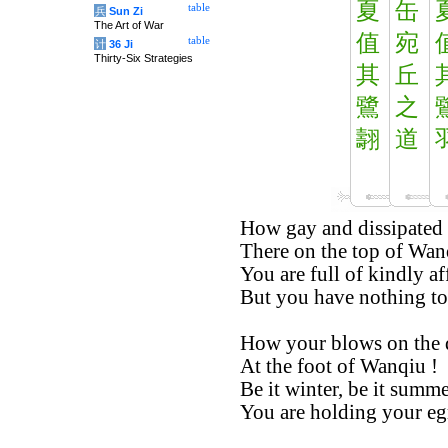
夏
缶
table
兵
Sun Zi
The Art of War
值
宛
table
计
36 Ji
Thirty-Six Strategies
其
丘
鷺
之
翿
道
How gay and dissipated 
There on the top of Wan
You are full of kindly af
But you have nothing to
How your blows on the 
At the foot of Wanqiu !
Be it winter, be it summe
You are holding your egre