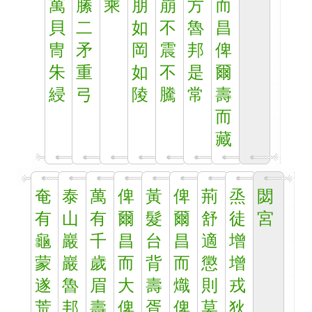
萬
縢
乘
朋
崩
方
而
貝
二
如
不
魯
昌
冑
矛
岡
震
邦
俾
朱
重
如
不
是
爾
綅
弓
陵
騰
常
壽
而
藏
奄
泰
萬
俾
黃
俾
荊
烝
閟
有
山
有
爾
髮
爾
舒
徒
宮
龜
巖
千
昌
台
昌
適
增
蒙
巖
歲
而
背
而
懲
增
遂
魯
眉
大
壽
熾
則
戎
荒
邦
壽
俾
胥
俾
莫
狄