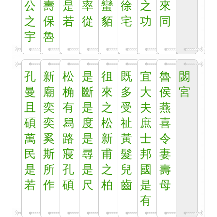
公
壽
是
率
蠻
徐
之
來
之
保
若
從
貊
宅
功
同
宇
魯
孔
新
松
是
徂
既
宜
魯
閟
曼
廟
桷
斷
來
多
大
侯
宮
且
奕
有
是
之
受
夫
燕
碩
奕
舄
度
松
祉
庶
喜
萬
奚
路
是
新
黃
士
令
民
斯
寢
尋
甫
髮
邦
妻
是
所
孔
是
之
兒
國
壽
若
作
碩
尺
柏
齒
是
母
有