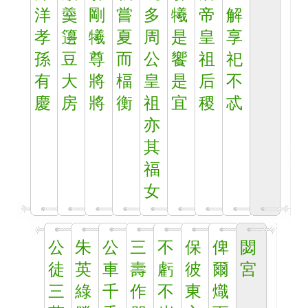
洋
羹
剛
嘗
多
犧
帝
解
孝
籩
犧
夏
周
是
皇
享
孫
豆
尊
而
公
饗
祖
祀
有
大
將
楅
皇
是
后
不
慶
房
將
衡
祖
宜
稷
忒
亦
其
福
女
公
朱
公
三
不
保
俾
閟
徒
英
車
壽
虧
彼
爾
宮
三
綠
千
作
不
東
熾