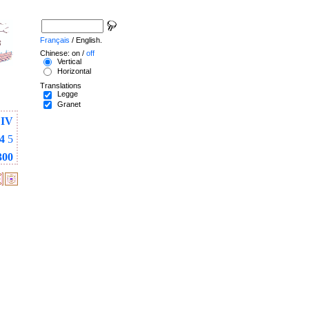
Français
/ English.
Chinese: on /
off
Vertical
Horizontal
Translations
Legge
Granet
IV
4
5
300