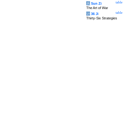
table
兵
Sun Zi
The Art of War
table
计
36 Ji
Thirty-Six Strategies