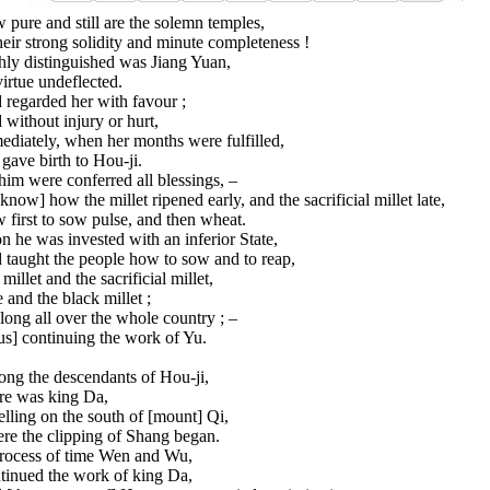
pure and still are the solemn temples,
heir strong solidity and minute completeness !
hly distinguished was Jiang Yuan,
irtue undeflected.
 regarded her with favour ;
without injury or hurt,
diately, when her months were fulfilled,
gave birth to Hou-ji.
im were conferred all blessings, –
know] how the millet ripened early, and the sacrificial millet late,
first to sow pulse, and then wheat.
 he was invested with an inferior State,
 taught the people how to sow and to reap,
millet and the sacrificial millet,
 and the black millet ;
long all over the whole country ; –
us] continuing the work of Yu.
ng the descendants of Hou-ji,
re was king Da,
lling on the south of [mount] Qi,
re the clipping of Shang began.
process of time Wen and Wu,
tinued the work of king Da,