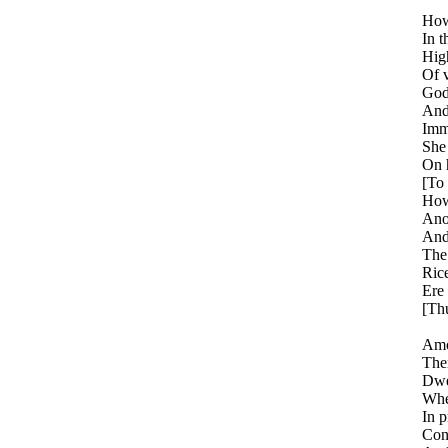
How 
In t
Hig
Of v
God
And 
Imme
She 
On h
[To 
How 
Anon
And
The 
Rice
Ere 
[Th
Amo
The
Dwe
Whe
In 
Con