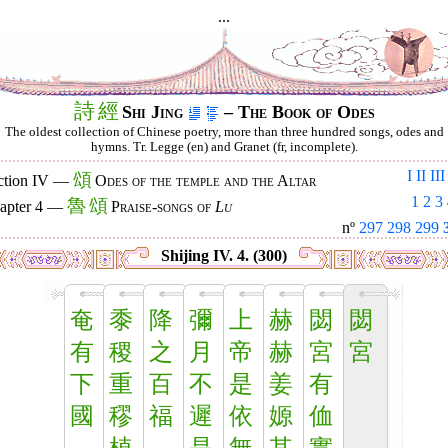
...
詩
經
Shi Jing
– The Book of Odes
The oldest collection of Chinese poetry, more than three hundred songs, odes and
hymns. Tr. Legge (en) and Granet (fr, incomplete).
I
II
III
頌
ction IV —
Odes of the temple and the Altar
1
2
3
魯
頌
apter 4 —
Praise-songs of
Lu
nº
297
298
299
Shijing IV. 4. (300)
奄
黍
降
彌
上
赫
閟
閟
有
稷
之
月
帝
赫
宮
宮
下
重
百
不
是
姜
有
國
穋
福
遲
依
嫄
侐