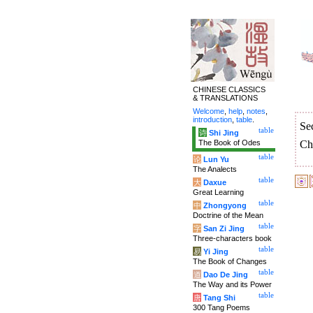
CHINESE CLASSICS
& TRANSLATIONS
Welcome
,
help
,
notes
,
introduction
,
table
.
Se
table
诗
Shi Jing
The Book of Odes
Ch
table
论
Lun Yu
The Analects
table
大
Daxue
Great Learning
table
中
Zhongyong
Doctrine of the Mean
table
字
San Zi Jing
Three-characters book
table
易
Yi Jing
The Book of Changes
table
道
Dao De Jing
The Way and its Power
table
唐
Tang Shi
300 Tang Poems