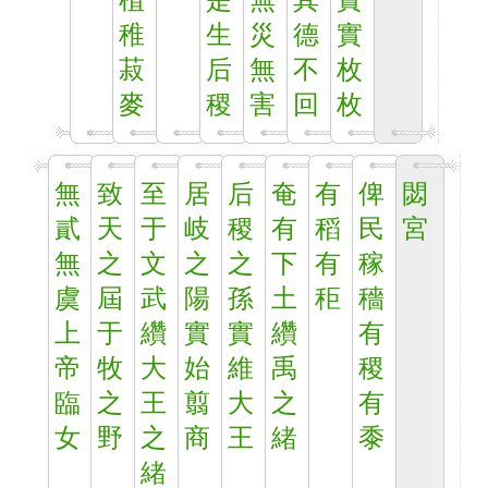
植
是
無
其
實
稚
生
災
德
實
菽
后
無
不
枚
麥
稷
害
回
枚
無
致
至
居
后
奄
有
俾
閟
貳
天
于
岐
稷
有
稻
民
宮
無
之
文
之
之
下
有
稼
虞
屆
武
陽
孫
土
秬
穡
上
于
纘
實
實
纘
有
帝
牧
大
始
維
禹
稷
臨
之
王
翦
大
之
有
女
野
之
商
王
緒
黍
緒