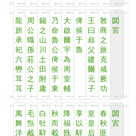
龍
周
錫
乃
大
俾
王
敦
閟
旂
公
之
命
啟
侯
曰
商
宮
承
職
山
魯
爾
于
叔
之
祀
孫
川
公
宇
魯
父
旅
六
莊
土
俾
為
建
克
轡
公
田
侯
周
爾
咸
耳
之
附
于
室
元
厥
耳
子
庸
東
輔
子
功
萬
毛
白
秋
降
享
皇
春
閟
舞
炰
牡
而
福
以
皇
秋
宮
洋
胾
騂
載
既
騂
后
匪