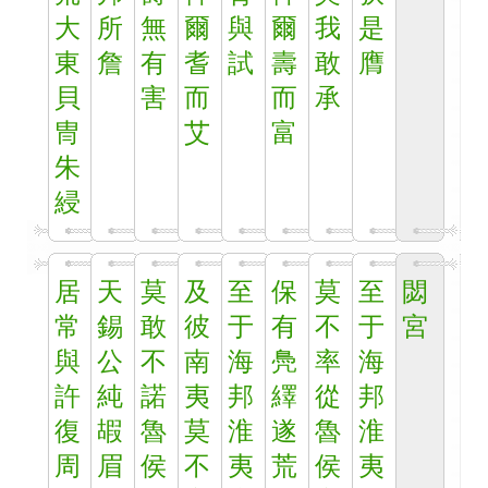
大
所
無
爾
與
爾
我
是
東
詹
有
耆
試
壽
敢
膺
貝
害
而
而
承
冑
艾
富
朱
綅
居
天
莫
及
至
保
莫
至
閟
常
錫
敢
彼
于
有
不
于
宮
與
公
不
南
海
鳧
率
海
許
純
諾
夷
邦
繹
從
邦
復
嘏
魯
莫
淮
遂
魯
淮
周
眉
侯
不
夷
荒
侯
夷