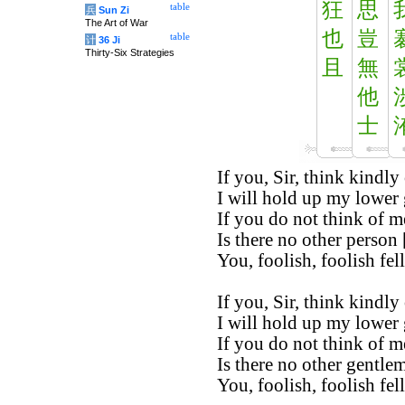
狂
思
table
兵
Sun Zi
The Art of War
也
豈
table
计
36 Ji
Thirty-Six Strategies
且
無
他
士
If you, Sir, think kindly
I will hold up my lower 
If you do not think of m
Is there no other person 
You, foolish, foolish fel
If you, Sir, think kindly
I will hold up my lower 
If you do not think of m
Is there no other gentlem
You, foolish, foolish fel