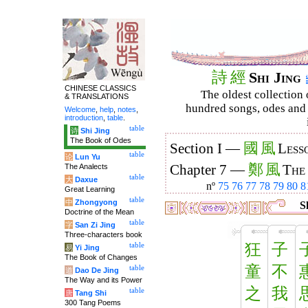
詩
經
Shi Jing
CHINESE CLASSICS
The oldest collection 
& TRANSLATIONS
hundred songs, odes and 
Welcome
,
help
,
notes
,
introduction
,
table
.
table
诗
Shi Jing
The Book of Odes
國
風
Section I —
Less
table
论
Lun Yu
鄭
風
The Analects
Chapter 7 —
The
table
大
Daxue
nº
75
76
77
78
79
80
8
Great Learning
table
中
Zhongyong
Sh
Doctrine of the Mean
table
字
San Zi Jing
Three-characters book
狂
子
table
易
Yi Jing
The Book of Changes
童
不
table
道
Dao De Jing
The Way and its Power
之
我
table
唐
Tang Shi
300 Tang Poems