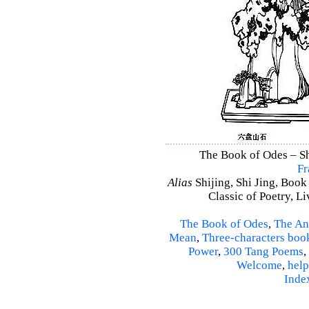
The Book of Odes – Shi
Fr
Alias
Shijing, Shi Jing, Book
Classic of Poetry, L
The Book of Odes
,
The An
Mean
,
Three-characters boo
Power
,
300 Tang Poems
,
Welcome
,
help
Inde