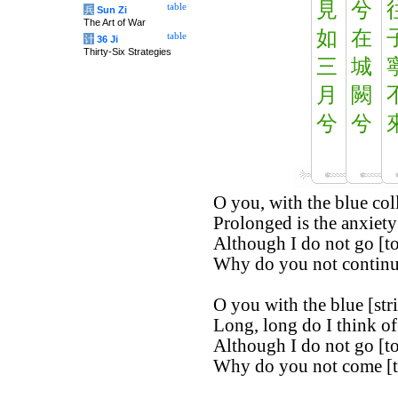
見
兮
table
兵
Sun Zi
The Art of War
如
在
table
计
36 Ji
Thirty-Six Strategies
三
城
月
闕
兮
兮
O you, with the blue coll
Prolonged is the anxiety
Although I do not go [to
Why do you not continu
O you with the blue [str
Long, long do I think of
Although I do not go [to
Why do you not come [t