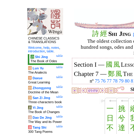
詩
經
Shi Jing
CHINESE CLASSICS
The oldest collection 
& TRANSLATIONS
hundred songs, odes and 
Welcome
,
help
,
notes
,
introduction
,
table
.
table
诗
Shi Jing
The Book of Odes
國
風
Section I —
Less
table
论
Lun Yu
鄭
風
The Analects
Chapter 7 —
The
table
大
Daxue
nº
75
76
77
78
79
80
8
Great Learning
table
中
Zhongyong
Sh
Doctrine of the Mean
table
字
San Zi Jing
Three-characters book
一
挑
table
易
Yi Jing
The Book of Changes
日
兮
table
道
Dao De Jing
The Way and its Power
不
達
table
唐
Tang Shi
300 Tang Poems