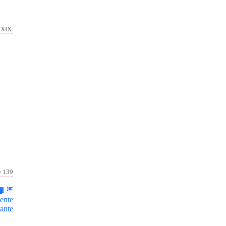
XXIX.
e 139
ente
ante