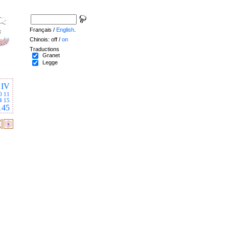
Français /
English
.
Chinois: off /
on
Traductions
Granet
Legge
IV
0
11
4
15
145