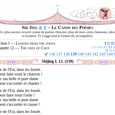
...
Shi Jing
– Le Canon des Poèmes
Le plus ancien recueil connu de poésie chinoise, plus de trois cents chansons, odes
et hymnes. Tr. Legge (en) et Granet (fr, incomplète).
ction I —
Lessons from the states
I
II
III
apitre 12 —
The odes of
Chen
1
2
3
4
5
6
7
8
9
1
12
13
1
nº
136
137
138
139
140
141
142
143
144
Shijing I. 12. (139)
e de l'Est, dans les fossés
eut faire rouir le chanvre !
c ma belle et pure dame
eut s'accorder et chanter !
e de l'Est, dans les fossés
eut faire rouir l'ortie !
c ma belle et pure dame
eut s'accorder et causer !
e de l'Est, dans les fossés