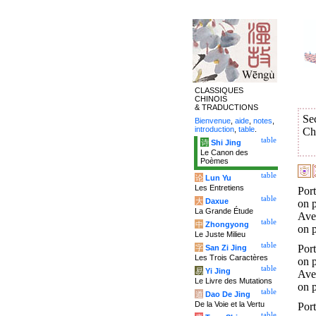
CLASSIQUES
CHINOIS
& TRADUCTIONS
Se
Bienvenue
,
aide
,
notes
,
introduction
,
table
.
Ch
table
诗
Shi Jing
Le Canon des
Poèmes
table
论
Lun Yu
Les Entretiens
Port
table
大
Daxue
on p
La Grande Étude
Ave
table
中
Zhongyong
on p
Le Juste Milieu
table
Port
字
San Zi Jing
Les Trois Caractères
on p
table
易
Yi Jing
Ave
Le Livre des Mutations
on p
table
道
Dao De Jing
De la Voie et la Vertu
Port
table