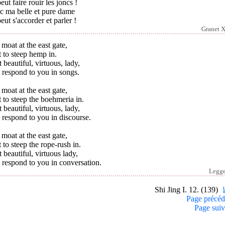
eut faire rouir les joncs !
c ma belle et pure dame
eut s'accorder et parler !
Granet 
moat at the east gate,
it to steep hemp in.
 beautiful, virtuous, lady,
 respond to you in songs.
moat at the east gate,
it to steep the boehmeria in.
 beautiful, virtuous, lady,
respond to you in discourse.
moat at the east gate,
it to steep the rope-rush in.
 beautiful, virtuous lady,
 respond to you in conversation.
Legg
Shi Jing I. 12. (139)
Page précéd
Page suiv