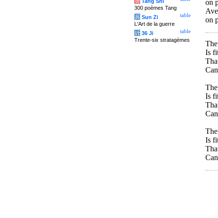
唐
Tang Shi
on p
300 poèmes Tang
Ave
table
兵
Sun Zi
on p
L'Art de la guerre
table
计
36 Ji
Trente-six stratagèmes
The 
Is f
That
Can
The 
Is f
That
Can 
The 
Is f
That
Can