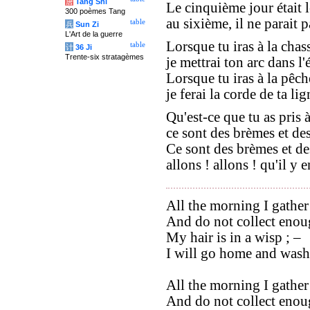
唐
Tang Shi
Le cinquième jour était l
300 poèmes Tang
au sixième, il ne parait p
table
兵
Sun Zi
L'Art de la guerre
Lorsque tu iras à la chas
table
计
36 Ji
Trente-six stratagèmes
je mettrai ton arc dans l'é
Lorsque tu iras à la pêch
je ferai la corde de ta lig
Qu'est-ce que tu as pris 
ce sont des brèmes et des
Ce sont des brèmes et de
allons ! allons ! qu'il y e
All the morning I gather
And do not collect enoug
My hair is in a wisp ; –
I will go home and wash 
All the morning I gather
And do not collect enoug