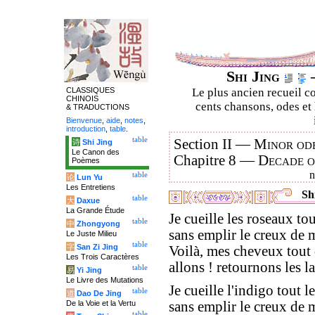
Shi Jing
–
CLASSIQUES
Le plus ancien recueil co
CHINOIS
cents chansons, odes et 
& TRADUCTIONS
Bienvenue
,
aide
,
notes
,
introduction
,
table
.
table
Section II —
Minor ode
诗
Shi Jing
Le Canon des
Chapitre 8 —
Decade 
Poèmes
table
论
Lun Yu
Les Entretiens
Shi
table
大
Daxue
La Grande Étude
Je cueille les roseaux to
table
中
Zhongyong
sans emplir le creux de 
Le Juste Milieu
table
字
San Zi Jing
Voilà, mes cheveux tout 
Les Trois Caractères
allons ! retournons les la
table
易
Yi Jing
Le Livre des Mutations
Je cueille l'indigo tout l
table
道
Dao De Jing
De la Voie et la Vertu
sans emplir le creux de 
table