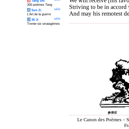
We will receive [his favo
唐
Tang Shi
300 poèmes Tang
Striving to be in accord
table
兵
Sun Zi
And may his remotest de
L'Art de la guerre
table
计
36 Ji
Trente-six stratagèmes
Le Canon des Poèmes – Shi
Fr