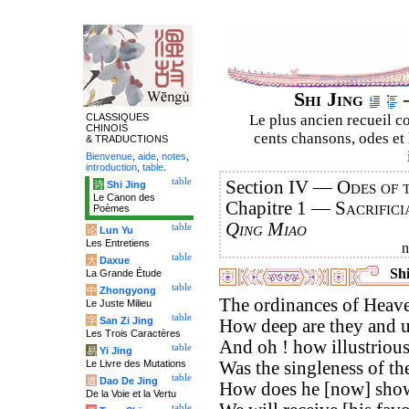
Shi Jing
–
CLASSIQUES
Le plus ancien recueil co
CHINOIS
cents chansons, odes et 
& TRADUCTIONS
Bienvenue
,
aide
,
notes
,
introduction
,
table
.
table
Section IV —
Odes of 
诗
Shi Jing
Le Canon des
Chapitre 1 —
Sacrifici
Poèmes
Qing Miao
table
论
Lun Yu
Les Entretiens
table
大
Daxue
Shi
La Grande Étude
table
中
Zhongyong
The ordinances of Heave
Le Juste Milieu
table
字
San Zi Jing
How deep are they and u
Les Trois Caractères
And oh ! how illustrious
table
易
Yi Jing
Le Livre des Mutations
Was the singleness of th
table
道
Dao De Jing
How does he [now] show
De la Voie et la Vertu
table