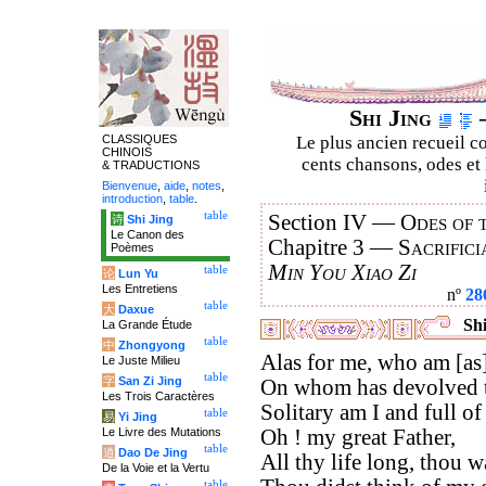
Shi Jing
–
CLASSIQUES
Le plus ancien recueil co
CHINOIS
cents chansons, odes et 
& TRADUCTIONS
Bienvenue
,
aide
,
notes
,
introduction
,
table
.
table
Section IV —
Odes of 
诗
Shi Jing
Le Canon des
Chapitre 3 —
Sacrifici
Poèmes
Min You Xiao Zi
table
论
Lun Yu
Les Entretiens
nº
28
table
大
Daxue
Shi
La Grande Étude
table
中
Zhongyong
Alas for me, who am [as] 
Le Juste Milieu
table
字
San Zi Jing
On whom has devolved th
Les Trois Caractères
Solitary am I and full of 
table
易
Yi Jing
Le Livre des Mutations
Oh ! my great Father,
table
道
Dao De Jing
All thy life long, thou wa
De la Voie et la Vertu
table