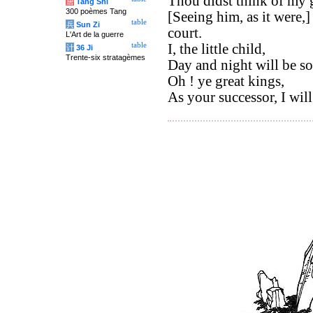
Thou didst think of my g
唐
Tang Shi
300 poèmes Tang
[Seeing him, as it were,
table
兵
Sun Zi
court.
L'Art de la guerre
table
I, the little child,
计
36 Ji
Trente-six stratagèmes
Day and night will be so
Oh ! ye great kings,
As your successor, I will