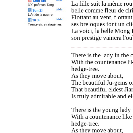
唐
Tang Shi
La fille suit la même rou
300 poèmes Tang
belle comme fleur de cirie
table
兵
Sun Zi
L'Art de la guerre
Flottant au vent, flottant
table
计
36 Ji
ses breloques font un cli
Trente-six stratagèmes
La voici, la belle Mong 
son prestige vaincra l'ou
There is the lady in the 
With the countenance lik
hedge-tree.
As they move about,
The beautiful Ju-gems of
That beautiful eldest Jia
Is truly admirable and el
There is the young lady
With a countenance like
hedge-tree.
As they move about,