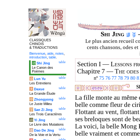
Shi Jing
–
CLASSIQUES
Le plus ancien recueil co
CHINOIS
cents chansons, odes et 
& TRADUCTIONS
Bienvenue
,
aide
,
notes
,
introduction
,
table
.
table
Section I —
Lessons fr
诗
Shi Jing
Le Canon des
Chapitre 7 —
The odes
Poèmes
nº
75
76
77
78
79
80
8
table
论
Lun Yu
Les Entretiens
Sh
table
大
Daxue
La Grande Étude
La fille monte au même 
table
中
Zhongyong
belle comme fleur de cirie
Le Juste Milieu
table
字
San Zi Jing
Flottant au vent, flottant
Les Trois Caractères
ses breloques sont de be
table
易
Yi Jing
Le Livre des Mutations
La voici, la belle Mong 
table
道
Dao De Jing
belle vraiment et comme i
De la Voie et la Vertu
table