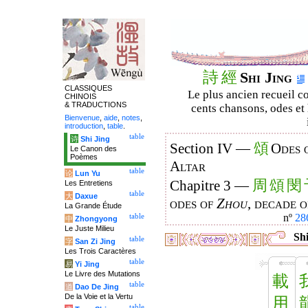
詩
經
Shi Jing
CLASSIQUES
Le plus ancien recueil co
CHINOIS
& TRADUCTIONS
cents chansons, odes et 
Bienvenue
,
aide
,
notes
,
introduction
,
table
.
table
诗
Shi Jing
頌
Section IV —
Odes 
Le Canon des
Poèmes
Altar
table
论
Lun Yu
周
頌
閔
Chapitre 3 —
Les Entretiens
table
大
Daxue
odes of
Zhou
, decade 
La Grande Étude
nº
28
table
中
Zhongyong
Le Juste Milieu
Shi
table
字
San Zi Jing
Les Trois Caractères
table
易
Yi Jing
Le Livre des Mutations
載
table
道
Dao De Jing
De la Voie et la Vertu
用
table