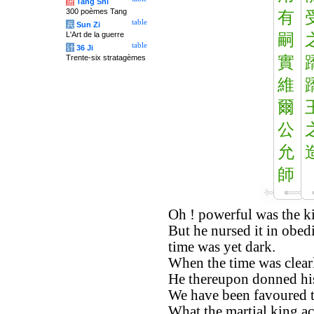
唐
Tang Shi
300 poèmes Tang
有
table
兵
Sun Zi
L'Art de la guerre
嗣
table
计
36 Ji
Trente-six stratagèmes
實
維
爾
公
允
師
Oh ! powerful was the ki
But he nursed it in obed
time was yet dark.
When the time was clearl
He thereupon donned hi
We have been favoured t
What the martial king a