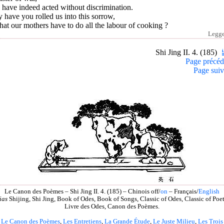
have indeed acted without discrimination.
have you rolled us into this sorrow,
hat our mothers have to do all the labour of cooking ?
Legg
Shi Jing II. 4. (185)
Page précéd
Page suiv
Le Canon des Poèmes – Shi Jing II. 4. (185) – Chinois off/
on
– Français/
English
ias
Shijing, Shi Jing, Book of Odes, Book of Songs, Classic of Odes, Classic of Poet
Livre des Odes, Canon des Poèmes.
Le Canon des Poèmes
,
Les Entretiens
,
La Grande Étude
,
Le Juste Milieu
,
Les Trois