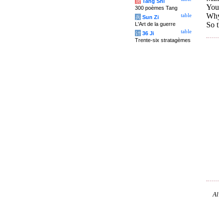
唐
Tang Shi
You 
300 poèmes Tang
Why 
table
兵
Sun Zi
So t
L'Art de la guerre
table
计
36 Ji
Trente-six stratagèmes
Al