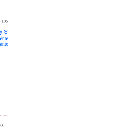
e 185
ente
ante
ry,