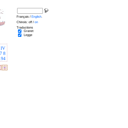
Français /
English
.
Chinois: off /
on
Traductions
Granet
Legge
IV
7
8
194