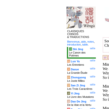
CLASSIQUES
CHINOIS
& TRADUCTIONS
Se
Bienvenue
,
aide
,
notes
,
introduction
,
table
.
Ch
table
诗
Shi Jing
Le Canon des
Poèmes
table
论
Lun Yu
Mini
Les Entretiens
We a
table
大
Daxue
Why 
La Grande Étude
table
So t
中
Zhongyong
Le Juste Milieu
table
字
San Zi Jing
Mini
Les Trois Caractères
We a
table
易
Yi Jing
Why 
Le Livre des Mutations
So t
table
道
Dao De Jing
De la Voie et la Vertu
Mini
table