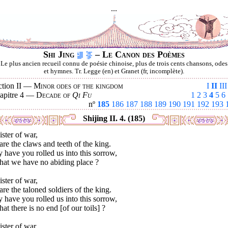
...
Shi Jing
– Le Canon des Poèmes
Le plus ancien recueil connu de poésie chinoise, plus de trois cents chansons, odes
et hymnes. Tr. Legge (en) et Granet (fr, incomplète).
ction II —
Minor odes of the kingdom
I
II
III
apitre 4 —
Decade of
Qi Fu
1
2
3
4
5
6
nº
185
186
187
188
189
190
191
192
193
Shijing II. 4. (185)
ster of war,
re the claws and teeth of the king.
have you rolled us into this sorrow,
hat we have no abiding place ?
ster of war,
re the taloned soldiers of the king.
have you rolled us into this sorrow,
hat there is no end [of our toils] ?
ster of war,