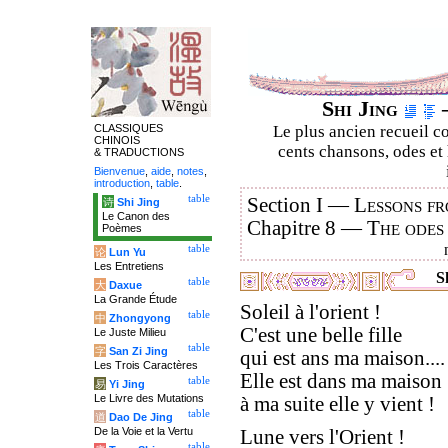
Shi Jing
–
CLASSIQUES
Le plus ancien recueil co
CHINOIS
cents chansons, odes et 
& TRADUCTIONS
Bienvenue
,
aide
,
notes
,
introduction
,
table
.
table
Section I —
Lessons fr
诗
Shi Jing
Le Canon des
Chapitre 8 —
The odes
Poèmes
table
论
Lun Yu
Les Entretiens
Sh
table
大
Daxue
La Grande Étude
Soleil à l'orient !
table
中
Zhongyong
C'est une belle fille
Le Juste Milieu
table
字
San Zi Jing
qui est ans ma maison....
Les Trois Caractères
Elle est dans ma maison 
table
易
Yi Jing
Le Livre des Mutations
à ma suite elle y vient !
table
道
Dao De Jing
De la Voie et la Vertu
Lune vers l'Orient !
table