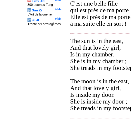
唐
Tang Shi
C'est une belle fille
300 poèmes Tang
qui est près de ma porte !
table
兵
Sun Zi
L'Art de la guerre
Elle est près de ma porte
table
计
36 Ji
à ma suite elle en sort !
Trente-six stratagèmes
The sun is in the east,
And that lovely girl,
Is in my chamber.
She is in my chamber ;
She treads in my footste
The moon is in the east,
And that lovely girl,
Is inside my door.
She is inside my door ;
She treads in my footste