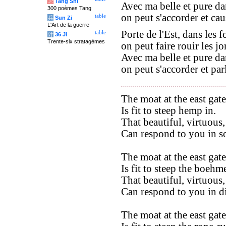
唐
Tang Shi
Avec ma belle et pure d
300 poèmes Tang
on peut s'accorder et cau
table
兵
Sun Zi
L'Art de la guerre
Porte de l'Est, dans les f
table
计
36 Ji
Trente-six stratagèmes
on peut faire rouir les jo
Avec ma belle et pure d
on peut s'accorder et parl
The moat at the east gate
Is fit to steep hemp in.
That beautiful, virtuous,
Can respond to you in s
The moat at the east gate
Is fit to steep the boehme
That beautiful, virtuous,
Can respond to you in d
The moat at the east gate