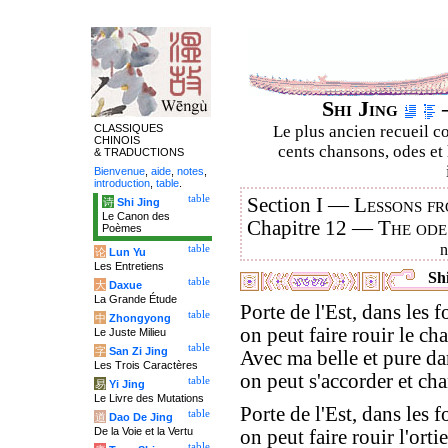
Shi Jing
–
CLASSIQUES
Le plus ancien recueil co
CHINOIS
cents chansons, odes et 
& TRADUCTIONS
Bienvenue
,
aide
,
notes
,
introduction
,
table
.
table
Section I —
Lessons fr
诗
Shi Jing
Le Canon des
Chapitre 12 —
The ode
Poèmes
table
论
Lun Yu
Les Entretiens
Shi
table
大
Daxue
La Grande Étude
Porte de l'Est, dans les f
table
中
Zhongyong
on peut faire rouir le ch
Le Juste Milieu
table
字
San Zi Jing
Avec ma belle et pure d
Les Trois Caractères
on peut s'accorder et cha
table
易
Yi Jing
Le Livre des Mutations
Porte de l'Est, dans les f
table
道
Dao De Jing
De la Voie et la Vertu
on peut faire rouir l'ortie
table