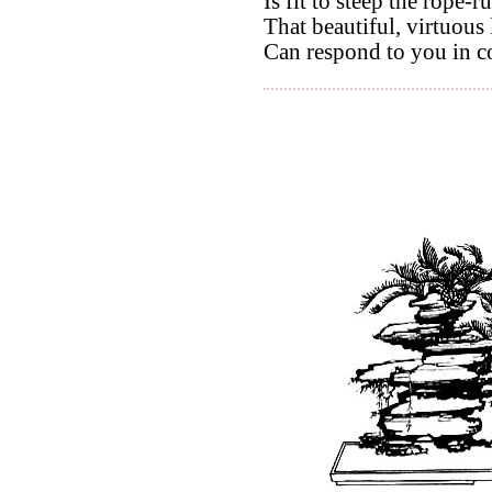
Is fit to steep the rope-ru
That beautiful, virtuous 
Can respond to you in c