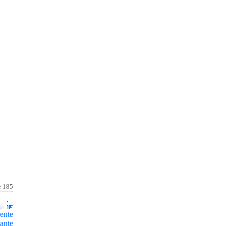
e 185
ente
ante