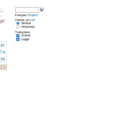
Français /
English
.
Chinois: on /
off
Vertical
Horizontal
Traductions
Granet
Legge
IV
7
8
194