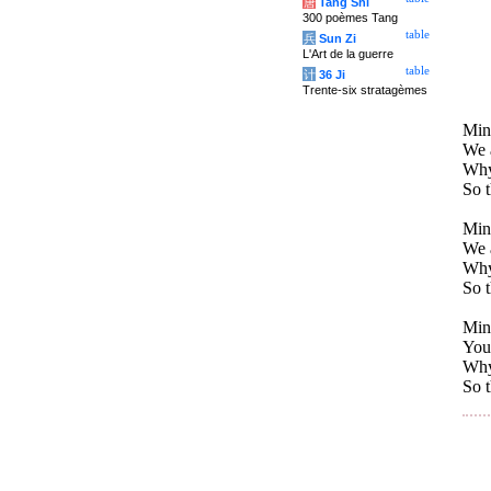
唐
Tang Shi
300 poèmes Tang
table
兵
Sun Zi
L'Art de la guerre
table
计
36 Ji
Trente-six stratagèmes
Mini
We a
Why 
So t
Mini
We a
Why 
So t
Mini
You 
Why 
So t