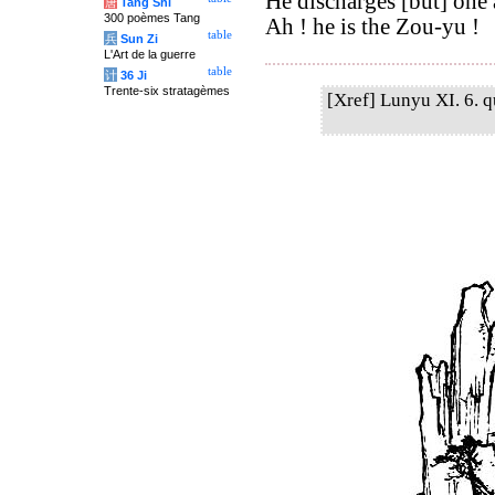
He discharges [but] one 
唐
Tang Shi
300 poèmes Tang
Ah ! he is the Zou-yu !
table
兵
Sun Zi
L'Art de la guerre
table
计
36 Ji
Trente-six stratagèmes
[Xref] Lunyu XI. 6. qu