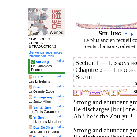
Shi Jing
–
CLASSIQUES
Le plus ancien recueil co
CHINOIS
cents chansons, odes et 
& TRADUCTIONS
Bienvenue
,
aide
,
notes
,
introduction
,
table
.
table
Section I —
Lessons fr
诗
Shi Jing
Le Canon des
Chapitre 2 —
The odes
Poèmes
South
table
论
Lun Yu
Les Entretiens
table
大
Daxue
Sh
La Grande Étude
table
中
Zhongyong
Strong and abundant gro
Le Juste Milieu
table
字
San Zi Jing
He discharges [but] one 
Les Trois Caractères
Ah ! he is the Zou-yu !
table
易
Yi Jing
Le Livre des Mutations
table
道
Dao De Jing
Strong and abundant gro
De la Voie et la Vertu
table