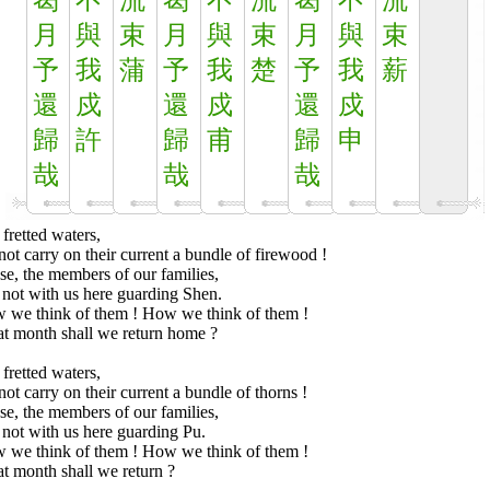
曷
不
流
曷
不
流
曷
不
流
月
與
束
月
與
束
月
與
束
予
我
蒲
予
我
楚
予
我
薪
還
戍
還
戍
還
戍
歸
許
歸
甫
歸
申
哉
哉
哉
fretted waters,
ot carry on their current a bundle of firewood !
e, the members of our families,
 not with us here guarding Shen.
 we think of them ! How we think of them !
t month shall we return home ?
fretted waters,
ot carry on their current a bundle of thorns !
e, the members of our families,
not with us here guarding Pu.
 we think of them ! How we think of them !
t month shall we return ?