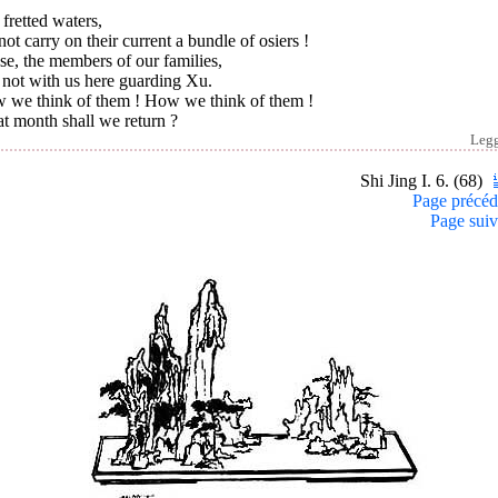
fretted waters,
ot carry on their current a bundle of osiers !
e, the members of our families,
 not with us here guarding Xu.
 we think of them ! How we think of them !
t month shall we return ?
Leg
Shi Jing I. 6. (68)
Page précéd
Page suiv