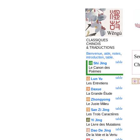
CLASSIQUES
CHINOIS
& TRADUCTIONS
Bienvenue
,
aide
,
notes
,
Se
introduction
,
table
.
table
诗
Shi Jing
Ch
Le Canon des
Poèmes
table
论
Lun Yu
Les Entretiens
table
大
Daxue
La Grande Étude
table
中
Zhongyong
Le Juste Milieu
table
字
San Zi Jing
Les Trois Caractères
table
易
Yi Jing
Le Livre des Mutations
table
道
Dao De Jing
De la Voie et la Vertu
table