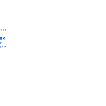
ge 68
ente
ante