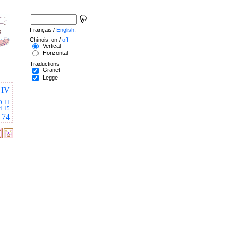
Français /
English
.
Chinois: on /
off
Vertical
Horizontal
Traductions
Granet
Legge
IV
0
11
4
15
74