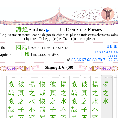
...
詩
經
Shi Jing
– Le Canon des Poèmes
Le plus ancien recueil connu de poésie chinoise, plus de trois cents chansons, odes
et hymnes. Tr. Legge (en) et Granet (fr, incomplète).
I
II
III
國
風
ction I —
Lessons from the states
1
2
3
4
5
6
7
8
9
1
王
風
apitre 6 —
The odes of
Wang
12
13
1
nº
65
66
67
68
69
70
71
72
73
Shijing I. 6. (68)
懷
彼
揚
懷
彼
揚
懷
彼
揚
揚
哉
其
之
哉
其
之
哉
其
之
之
懷
之
水
懷
之
水
懷
之
水
水
哉
子
不
哉
子
不
哉
子
不