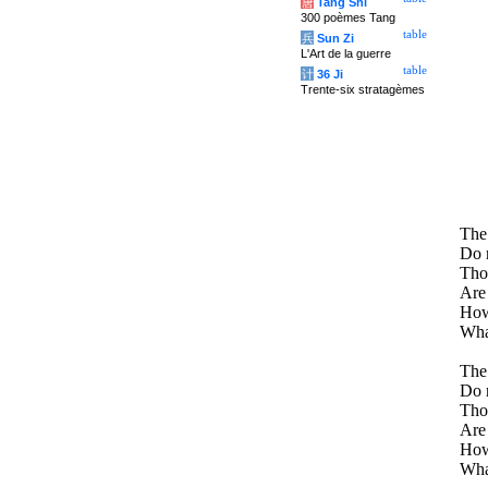
唐
Tang Shi
300 poèmes Tang
table
兵
Sun Zi
L'Art de la guerre
table
计
36 Ji
Trente-six stratagèmes
The 
Do n
Thos
Are
How
Wha
The 
Do n
Thos
Are 
How
Wha