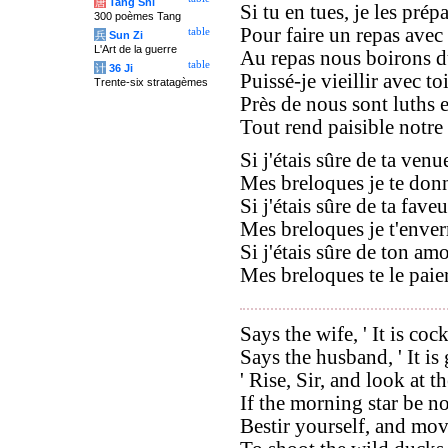
唐
Tang Shi
Si tu en tues, je les prép
300 poèmes Tang
Pour faire un repas avec 
table
兵
Sun Zi
L'Art de la guerre
Au repas nous boirons d
table
计
36 Ji
Puissé-je vieillir avec toi
Trente-six stratagèmes
Près de nous sont luths e
Tout rend paisible notre
Si j'étais sûre de ta venu
Mes breloques je te donn
Si j'étais sûre de ta faveu
Mes breloques je t'enverr
Si j'étais sûre de ton amo
Mes breloques te le paier
Says the wife, ' It is coc
Says the husband, ' It is
' Rise, Sir, and look at th
If the morning star be no
Bestir yourself, and mov