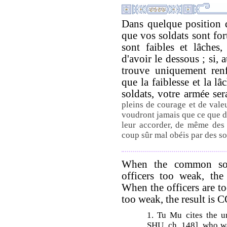
Dans quelque position q
que vos soldats sont fort
sont faibles et lâches
d'avoir le dessous ; si, a
trouve uniquement renf
que la faiblesse et la l
soldats, votre armée se
pleins de courage et de vale
voudront jamais que ce que de
leur accorder, de même des o
coup sûr mal obéis par des so
When the common sold
officers too weak, t
When the officers are t
too weak, the result i
1. Tu Mu cites the 
SHU, ch. 148], who wa