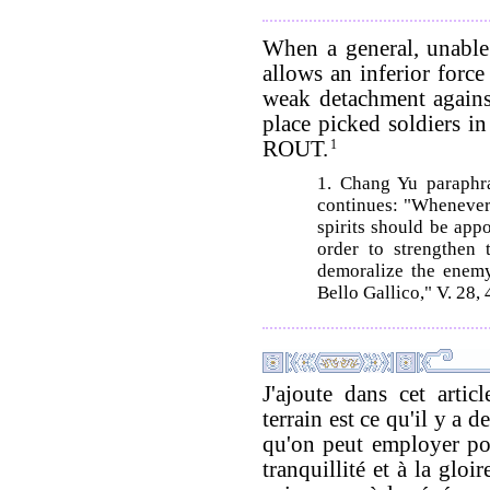
When a general, unable 
allows an inferior force
weak detachment agains
place picked soldiers in
ROUT.
1
1. Chang Yu paraphra
continues: "Whenever 
spirits should be appo
order to strengthen
demoralize the enemy
Bello Gallico," V. 28, 4
J'ajoute dans cet arti
terrain est ce qu'il y a 
qu'on peut employer pou
tranquillité et à la glo