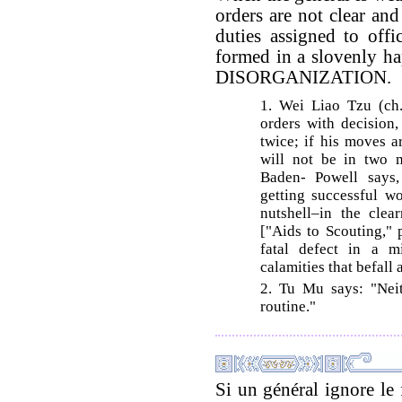
orders are not clear and 
duties assigned to offi
formed in a slovenly hap
DISORGANIZATION.
1. Wei Liao Tzu (ch.
orders with decision,
twice; if his moves a
will not be in two m
Baden- Powell says, 
getting successful w
nutshell–in the clear
["Aids to Scouting," 
fatal defect in a mi
calamities that befall 
2. Tu Mu says: "Neit
routine."
Si un général ignore le 