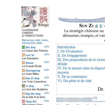
Sun Zi
–
CLASSIQUES
La stratégie chinoise ou
CHINOIS
détourner, tromper, et vai
& TRADUCTIONS
Bienvenue
,
aide
,
notes
,
introduction
,
table
.
Introduction
table
诗
Shi Jing
Le Canon des Poèmes
I. De l'évaluation
table
II. De l'engagement
论
Lun Yu
Les Entretiens
III. Des propositions de la victoi
table
大
Daxue
défaite
La Grande Étude
IV. De la mesure dans la disposi
table
中
Zhongyong
moyens
Le Juste Milieu
V. De la contenance
table
字
San Zi Jing
VI. Du plein et du vide
Les Trois Caractères
table
易
Yi Jing
De 
Le Livre des Mutations
table
道
Dao De Jing
De la Voie et la Vertu
table
唐
Tang Shi
300 poèmes Tang