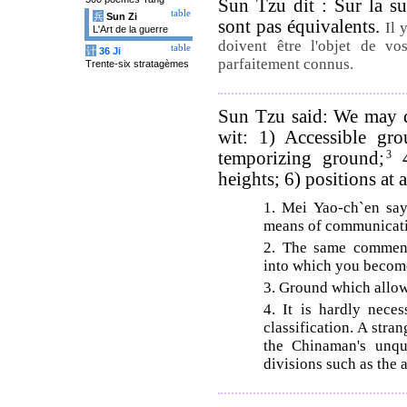
Sun Tzu dit : Sur la sur
table
兵
Sun Zi
sont pas équivalents.
Il 
L'Art de la guerre
doivent être l'objet de vo
table
计
36 Ji
parfaitement connus.
Trente-six stratagèmes
Sun Tzu said: We may di
wit: 1) Accessible gro
temporizing ground;
3
4
heights; 6) positions at 
1. Mei Yao-ch`en say
means of communicati
2. The same commenta
into which you becom
3. Ground which allows
4. It is hardly neces
classification. A stra
the Chinaman's unque
divisions such as the 