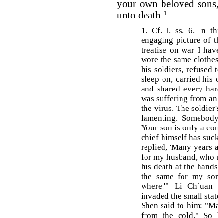
your own beloved sons,
unto death.
1
1. Cf. I. ss. 6. In 
engaging picture of 
treatise on war I hav
wore the same clothes
his soldiers, refused 
sleep on, carried his
and shared every har
was suffering from an
the virus. The soldier
lamenting. Somebody
Your son is only a co
chief himself has suc
replied, 'Many years 
for my husband, who n
his death at the hand
the same for my son,
where.'" Li Ch`uan
invaded the small stat
Shen said to him: "Ma
from the cold." So