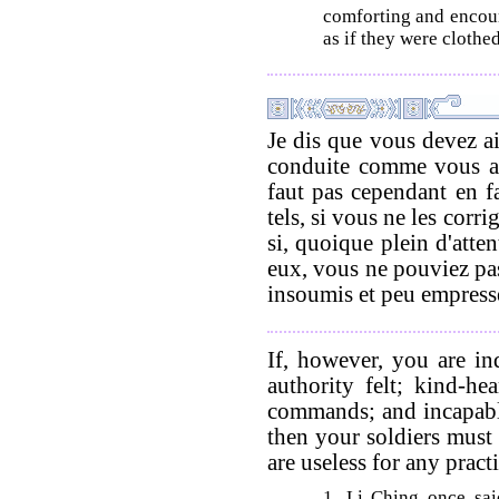
comforting and encour
as if they were clothed
Je dis que vous devez a
conduite comme vous ai
faut pas cependant en fa
tels, si vous ne les corrig
si, quoique plein d'atte
eux, vous ne pouviez pas
insoumis et peu empressé
If, however, you are i
authority felt; kind-he
commands; and incapable
then your soldiers must 
are useless for any pract
1. Li Ching once sai