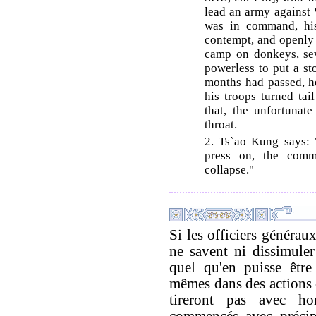
lead an army against 
was in command, his
contempt, and openly 
camp on donkeys, sev
powerless to put a st
months had passed, h
his troops turned tai
that, the unfortunat
throat.
2. Ts`ao Kung says: 
press on, the comm
collapse."
Si les officiers généraux
ne savent ni dissimuler
quel qu'en puisse être 
mêmes dans des actions o
tireront pas avec ho
commencés avec précipi