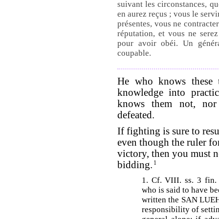
suivant les circonstances, qu
en aurez reçus ; vous le serv
présentes, vous ne contracter
réputation, et vous ne sere
pour avoir obéi. Un génér
coupable.
He who knows these th
knowledge into practic
knows them not, nor 
defeated.
If fighting is sure to res
even though the ruler forb
victory, then you must no
bidding.
1
1. Cf. VIII. ss. 3 fi
who is said to have b
written the SAN LUEH,
responsibility of sett