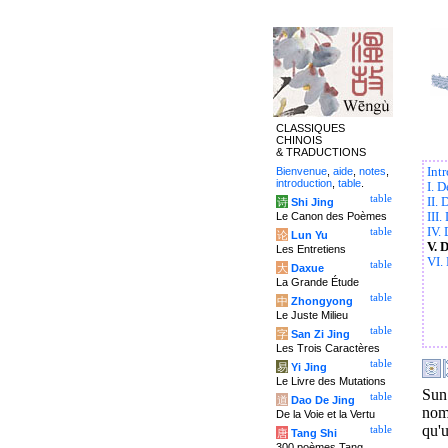
CLASSIQUES
CHINOIS
& TRADUCTIONS
Bienvenue
,
aide
,
notes
,
Int
introduction
,
table
.
I. D
table
II.
诗
Shi Jing
Le Canon des Poèmes
III.
IV.
table
论
Lun Yu
V. 
Les Entretiens
VI.
table
大
Daxue
La Grande Étude
table
中
Zhongyong
Le Juste Milieu
table
字
San Zi Jing
Les Trois Caractères
table
易
Yi Jing
Le Livre des Mutations
Sun
table
道
Dao De Jing
nom
De la Voie et la Vertu
qu'u
table
唐
Tang Shi
300 poèmes Tang