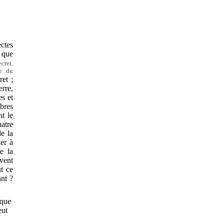
ectes
s que
cret.
me du
ret ;
erre,
es et
èbres
nt le
uatre
de la
er à
e la
vent
t ce
ant ?
 que
eut