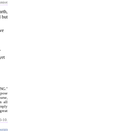
miot
rth,
d but
ive
.
yet
ENG."
ppose
ourse,
n all
imply
great
6-10.