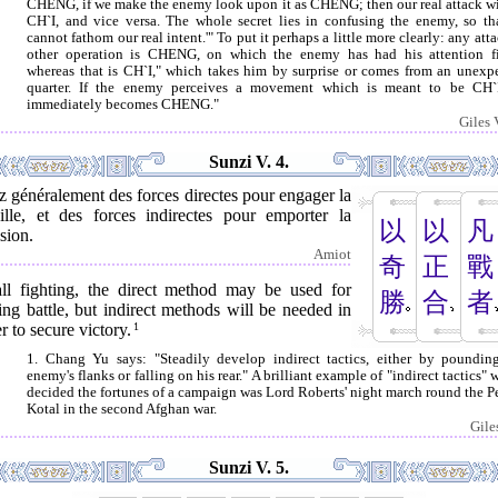
CHENG, if we make the enemy look upon it as CHENG; then our real attack wi
CH`I, and vice versa. The whole secret lies in confusing the enemy, so th
cannot fathom our real intent.'" To put it perhaps a little more clearly: any att
other operation is CHENG, on which the enemy has had his attention f
whereas that is CH`I," which takes him by surprise or comes from an unexp
quarter. If the enemy perceives a movement which is meant to be CH`I
immediately becomes CHENG."
Giles 
Sunzi V. 4.
 généralement des forces directes pour engager la
aille, et des forces indirectes pour emporter la
以
以
凡
sion.
Amiot
奇
正
戰
all fighting, the direct method may be used for
勝
合
者
ing battle, but indirect methods will be needed in
r to secure victory.
1
1. Chang Yu says: "Steadily develop indirect tactics, either by poundin
enemy's flanks or falling on his rear." A brilliant example of "indirect tactics"
decided the fortunes of a campaign was Lord Roberts' night march round the P
Kotal in the second Afghan war.
Gile
Sunzi V. 5.