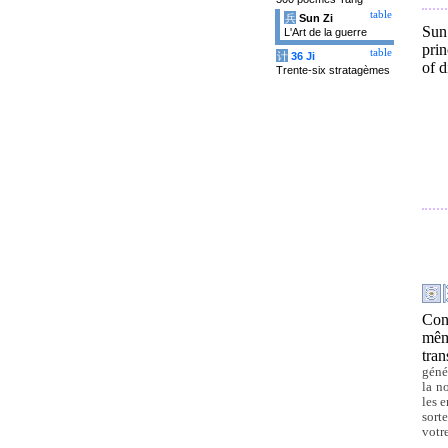
table
兵
Sun Zi
Sun
L'Art de la guerre
prin
table
计
36 Ji
of d
Trente-six stratagèmes
Cont
mêm
tra
géné
la n
les 
sort
votr