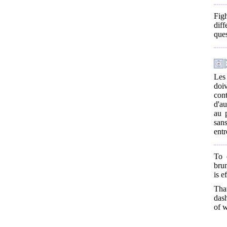
Fig
dif
ques
Les
doi
cont
d'au
au p
sans
entr
To 
brun
is e
That
dash
of w