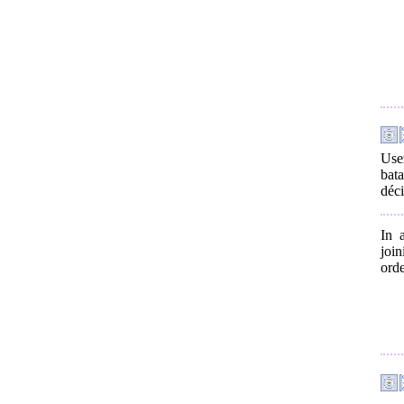
Usez
bat
déci
In 
join
orde