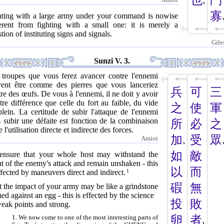
也
鬥
Amiot
寡
hting with a large army under your command is nowise
ferent from fighting with a small one: it is merely a
tion of instituting signs and signals.
Gile
Sunzi V. 3.
 troupes que vous ferez avancer contre l'ennemi
vent être comme des pierres que vous lanceriez
兵
可
三
re des œufs. De vous à l'ennemi, il ne doit y avoir
tre différence que celle du fort au faible, du vide
之
使
軍
lein. La certitude de subir l'attaque de l'ennemi
 subir une défaite est fonction de la combinaison
所
必
之
e l'utilisation directe et indirecte des forces.
加
受
眾
Amiot
如
敵
ensure that your whole host may withstand the
t of the enemy's attack and remain unshaken - this
以
而
ffected by maneuvers direct and indirect.
1
碬
無
 the impact of your army may be like a grindstone
ed against an egg - this is effected by the science
投
敗
eak points and strong.
卵
者
1. We now come to one of the most interesting parts of