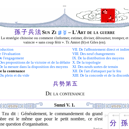
...
孫
子
兵
法
Sun Zi
– L'Art de la guerre
La stratégie chinoise ou comment s'informer, estimer, diviser, détourner, tromper, et
vaincre « sans coup férir ». Tr. Amiot (fr) et Giles (en).
roduction
VII. De l'affrontement direct et indir
e l'évaluation
VIII. Des neuf changements
 De l'engagement
IX. De la distribution des moyens
 Des propositions de la victoire et de la défaite
X. De la topologie
 De la mesure dans la disposition des moyens
XI. Des neufs sortes de terrain
De la contenance
XII. De l'art d'attaquer par le feu
 Du plein et du vide
XIII. De la concorde et de la discord
兵
勢
第
五
De la contenance
Sunzi V. 1.
 Tzu dit : Généralement, le commandement du grand
bre est le même que pour le petit nombre, ce n'est
分
孫
ne question d'organisation.