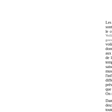
Les 
sont
le c
Voil
gouv
voil
dont
aux 
de l
temp
sais
mus
l'i
dif
pré
que 
On n
Dans
deux
tout