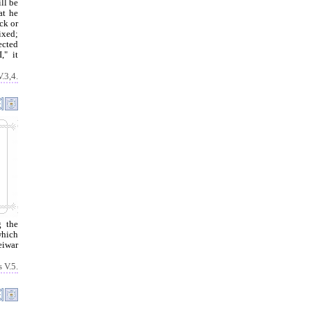
ll be
at he
ack or
ixed;
ected
," it
V.3,4.
g the
 which
eiwar
s V.5.