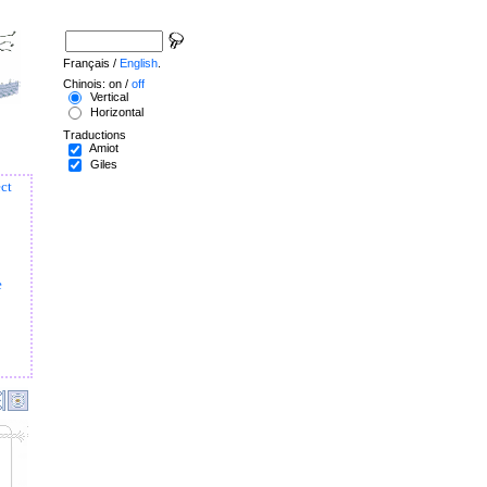
Français /
English
.
Chinois: on /
off
Vertical
Horizontal
Traductions
Amiot
Giles
ect
e