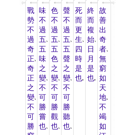
戰
味
色
聲
死
終
故
勢
不
不
不
而
而
善
不
過
過
過
更
複
出
過
五
五
五
生
始
奇
奇
五
五
五
四
日
者
正
味
色
聲
時
月
無
奇
之
之
之
是
是
窮
正
變
變
變
也
也
如
之
不
不
不
天
變
可
可
可
地
不
勝
勝
勝
不
可
嘗
觀
聽
竭
勝
也
也
也
如