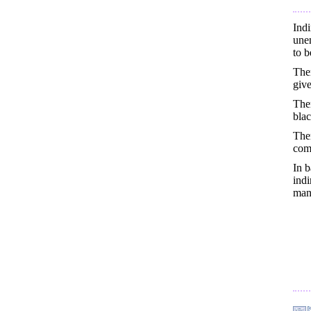
Ind
unen
to b
Ther
give
Ther
blac
Ther
comb
In b
indi
man