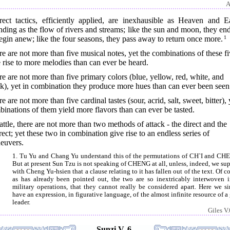
A
irect tactics, efficiently applied, are inexhausible as Heaven and Ea
ding as the flow of rivers and streams; like the sun and moon, they en
egin anew; like the four seasons, they pass away to return once more.
1
e are not more than five musical notes, yet the combinations of these f
 rise to more melodies than can ever be heard.
e are not more than five primary colors (blue, yellow, red, white, and
k), yet in combination they produce more hues than can ever been seen
e are not more than five cardinal tastes (sour, acrid, salt, sweet, bitter), 
inations of them yield more flavors than can ever be tasted.
attle, there are not more than two methods of attack - the direct and the
rect; yet these two in combination give rise to an endless series of
euvers.
1. Tu Yu and Chang Yu understand this of the permutations of CH`I and CH
But at present Sun Tzu is not speaking of CHENG at all, unless, indeed, we su
with Cheng Yu-hsien that a clause relating to it has fallen out of the text. Of c
as has already been pointed out, the two are so inextricably interwoven i
military operations, that they cannot really be considered apart. Here we s
have an expression, in figurative language, of the almost infinite resource of a 
leader.
Giles V.
Sunzi V. 6.