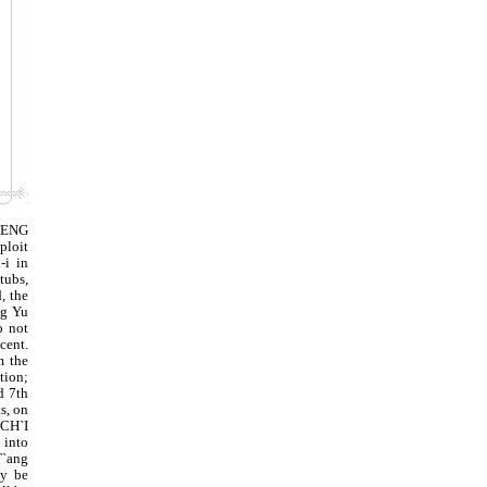
CHENG
ploit
-i in
tubs,
, the
ng Yu
o not
cent.
m the
tion;
d 7th
s, on
 CH`I
 into
T`ang
ay be