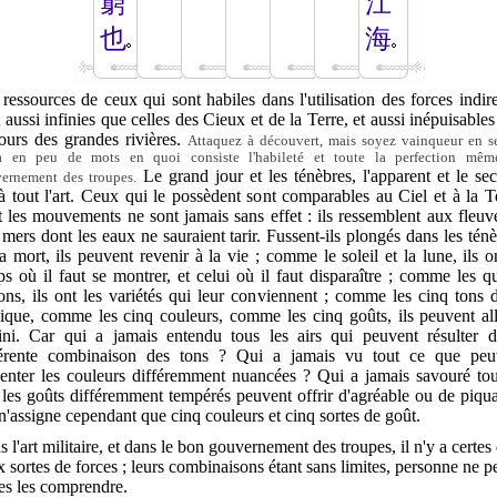
窮
江
也
海
ressources de ceux qui sont habiles dans l'utilisation des forces indir
 aussi infinies que celles des Cieux et de la Terre, et aussi inépuisable
ours des grandes rivières.
Attaquez à découvert, mais soyez vainqueur en se
à en peu de mots en quoi consiste l'habileté et toute la perfection mê
Le grand jour et les ténèbres, l'apparent et le sec
ernement des troupes.
à tout l'art. Ceux qui le possèdent sont comparables au Ciel et à la T
 les mouvements ne sont jamais sans effet : ils ressemblent aux fleuv
mers dont les eaux ne sauraient tarir. Fussent-ils plongés dans les tén
a mort, ils peuvent revenir à la vie ; comme le soleil et la lune, ils o
s où il faut se montrer, et celui où il faut disparaître ; comme les q
ons, ils ont les variétés qui leur conviennent ; comme les cinq tons 
ique, comme les cinq couleurs, comme les cinq goûts, ils peuvent all
nfini. Car qui a jamais entendu tous les airs qui peuvent résulter d
férente combinaison des tons ? Qui a jamais vu tout ce que peu
senter les couleurs différemment nuancées ? Qui a jamais savouré tou
les goûts différemment tempérés peuvent offrir d'agréable ou de piqu
'assigne cependant que cinq couleurs et cinq sortes de goût.
 l'art militaire, et dans le bon gouvernement des troupes, il n'y a certes
 sortes de forces ; leurs combinaisons étant sans limites, personne ne p
es les comprendre.