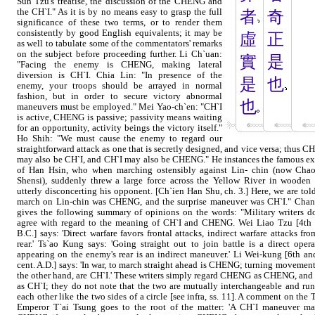
Sun Tzu's treatise, the discussion of the CHENG and
the CH`I." As it is by no means easy to grasp the full
者
奇
significance of these two terms, or to render them
consistently by good English equivalents; it may be
虛
正
as well to tabulate some of the commentators' remarks
on the subject before proceeding further. Li Ch`uan:
實
是
"Facing the enemy is CHENG, making lateral
diversion is CH`I. Chia Lin: "In presence of the
是
也
enemy, your troops should be arrayed in normal
fashion, but in order to secure victory abnormal
也
maneuvers must be employed." Mei Yao-ch`en: "CH`I
is active, CHENG is passive; passivity means waiting
for an opportunity, activity beings the victory itself."
Ho Shih: "We must cause the enemy to regard our
straightforward attack as one that is secretly designed, and vice versa; thus 
may also be CH`I, and CH`I may also be CHENG." He instances the famous ex
of Han Hsin, who when marching ostensibly against Lin- chin (now Chao
Shensi), suddenly threw a large force across the Yellow River in wooden 
utterly disconcerting his opponent. [Ch`ien Han Shu, ch. 3.] Here, we are told
march on Lin-chin was CHENG, and the surprise maneuver was CH`I." Cha
gives the following summary of opinions on the words: "Military writers d
agree with regard to the meaning of CH`I and CHENG. Wei Liao Tzu [4th 
B.C.] says: 'Direct warfare favors frontal attacks, indirect warfare attacks fro
rear.' Ts`ao Kung says: 'Going straight out to join battle is a direct opera
appearing on the enemy's rear is an indirect maneuver.' Li Wei-kung [6th an
cent. A.D.] says: 'In war, to march straight ahead is CHENG; turning movement
the other hand, are CH`I.' These writers simply regard CHENG as CHENG, and
as CH`I; they do not note that the two are mutually interchangeable and run
each other like the two sides of a circle [see infra, ss. 11]. A comment on the 
Emperor T`ai Tsung goes to the root of the matter: 'A CH`I maneuver m