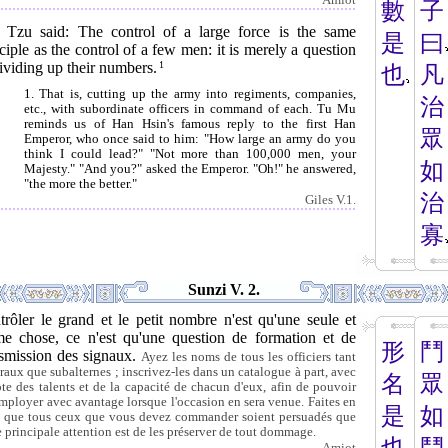
Amiot
數
子
 Tzu said: The control of a large force is the same
是
曰
ciple as the control of a few men: it is merely a question
ividing up their numbers.
1
也
凡
1. That is, cutting up the army into regiments, companies,
治
etc., with subordinate officers in command of each. Tu Mu
reminds us of Han Hsin's famous reply to the first Han
眾
Emperor, who once said to him: "How large an army do you
think I could lead?" "Not more than 100,000 men, your
如
Majesty." "And you?" asked the Emperor. "Oh!" he answered,
"the more the better."
治
Giles V.1.
寡
Sunzi V. 2.
rôler le grand et le petit nombre n'est qu'une seule et
e chose, ce n'est qu'une question de formation et de
形
鬥
nsmission des signaux.
Ayez les noms de tous les officiers tant
raux que subalternes ; inscrivez-les dans un catalogue à part, avec
名
眾
ote des talents et de la capacité de chacun d'eux, afin de pouvoir
employer avec avantage lorsque l'occasion en sera venue. Faites en
是
如
e que tous ceux que vous devez commander soient persuadés que
e principale attention est de les préserver de tout dommage.