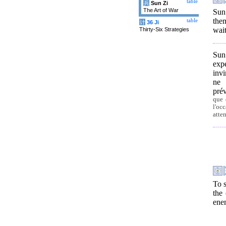
table
兵
Sun Zi
The Art of War
Sun
them
table
计
36 Ji
wait
Thirty-Six Strategies
Sun
exp
invi
ne 
pré
que 
l'oc
atte
To s
the
ene