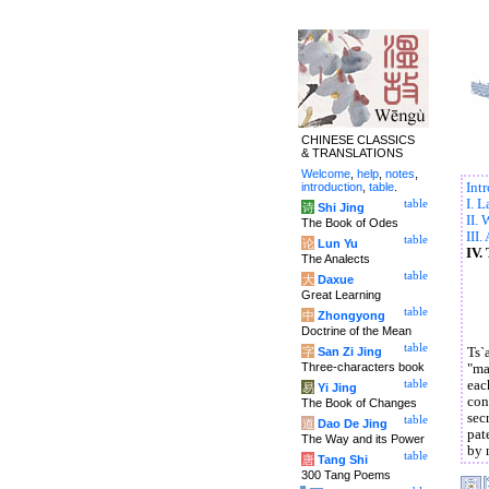
CHINESE CLASSICS
& TRANSLATIONS
Welcome
,
help
,
notes
,
introduction
,
table
.
Int
I. 
table
诗
Shi Jing
II.
The Book of Odes
III
table
论
Lun Yu
IV.
The Analects
table
大
Daxue
Great Learning
table
中
Zhongyong
Doctrine of the Mean
table
字
San Zi Jing
Ts`
Three-characters book
"ma
table
eac
易
Yi Jing
con
The Book of Changes
sec
table
道
Dao De Jing
pat
The Way and its Power
by 
table
唐
Tang Shi
300 Tang Poems