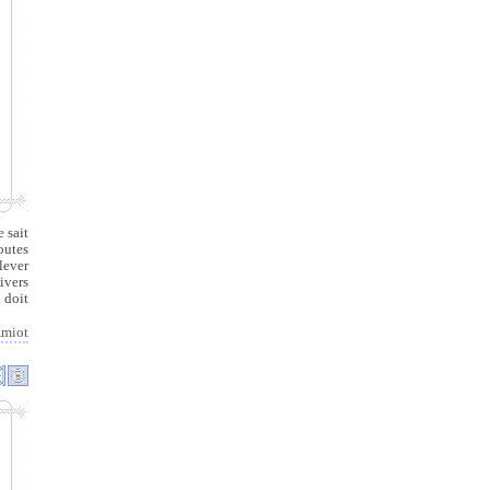
 sait
outes
lever
ivers
n doit
miot