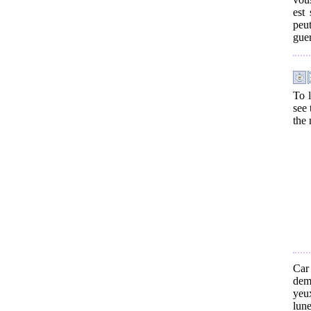
est
peut
guer
To l
see 
the 
Car
dem
yeu
lune