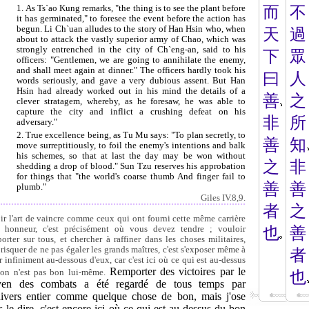
1. As Ts`ao Kung remarks, "the thing is to see the plant before
而
不
it has germinated," to foresee the event before the action has
begun. Li Ch`uan alludes to the story of Han Hsin who, when
天
過
about to attack the vastly superior army of Chao, which was
strongly entrenched in the city of Ch`eng-an, said to his
下
眾
officers: "Gentlemen, we are going to annihilate the enemy,
and shall meet again at dinner." The officers hardly took his
曰
人
words seriously, and gave a very dubious assent. But Han
Hsin had already worked out in his mind the details of a
善
之
clever stratagem, whereby, as he foresaw, he was able to
capture the city and inflict a crushing defeat on his
非
所
adversary."
2. True excellence being, as Tu Mu says: "To plan secretly, to
善
知
move surreptitiously, to foil the enemy's intentions and balk
his schemes, so that at last the day may be won without
之
非
shedding a drop of blood." Sun Tzu reserves his approbation
for things that "the world's coarse thumb And finger fail to
善
善
plumb."
Giles IV.8,9.
者
之
ir l'art de vaincre comme ceux qui ont fourni cette même carrière
 honneur, c'est précisément où vous devez tendre ; vouloir
也
善
porter sur tous, et chercher à raffiner dans les choses militaires,
t risquer de ne pas égaler les grands maîtres, c'est s'exposer même à
者
er infiniment au-dessous d'eux, car c'est ici où ce qui est au-dessus
Remporter des victoires par le
on n'est pas bon lui-même.
也
en des combats a été regardé de tous temps par
nivers entier comme quelque chose de bon, mais j'ose
 le dire, c'est encore ici où ce qui est au-dessus du bon