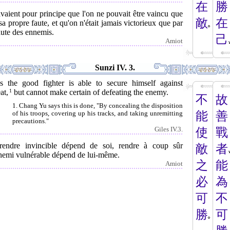
在
勝
avaient pour principe que l'on ne pouvait être vaincu que
敵
在
sa propre faute, et qu'on n'était jamais victorieux que par
aute des ennemis.
己
Amiot
Sunzi IV. 3.
s the good fighter is able to secure himself against
at,
1
but cannot make certain of defeating the enemy.
不
故
1. Chang Yu says this is done, "By concealing the disposition
能
善
of his troops, covering up his tracks, and taking unremitting
precautions."
使
戰
Giles IV.3.
rendre invincible dépend de soi, rendre à coup sûr
敵
者
nnemi vulnérable dépend de lui-même.
之
能
Amiot
必
為
可
不
勝
可