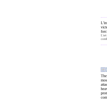
L'in
vic
forc
L'ar
comb
The
most
att
hea
pro
com