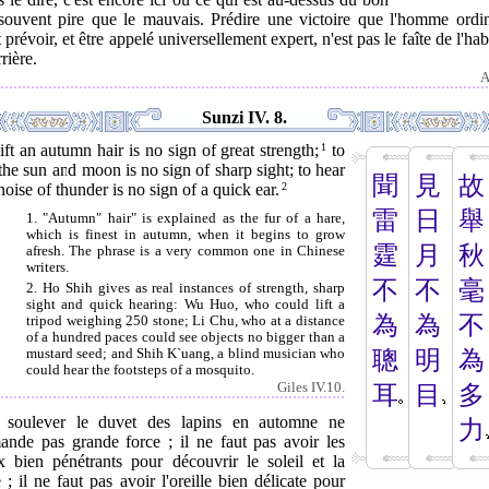
 souvent pire que le mauvais. Prédire une victoire que l'homme ordin
 prévoir, et être appelé universellement expert, n'est pas le faîte de l'hab
rière.
A
Sunzi IV. 8.
ift an autumn hair is no sign of great strength;
1
to
the sun and moon is no sign of sharp sight; to hear
聞
見
故
noise of thunder is no sign of a quick ear.
2
雷
日
舉
1. "Autumn" hair" is explained as the fur of a hare,
which is finest in autumn, when it begins to grow
霆
月
秋
afresh. The phrase is a very common one in Chinese
writers.
不
不
毫
2. Ho Shih gives as real instances of strength, sharp
sight and quick hearing: Wu Huo, who could lift a
為
為
不
tripod weighing 250 stone; Li Chu, who at a distance
of a hundred paces could see objects no bigger than a
mustard seed; and Shih K`uang, a blind musician who
聰
明
為
could hear the footsteps of a mosquito.
Giles IV.10.
耳
目
多
 soulever le duvet des lapins en automne ne
力
ande pas grande force ; il ne faut pas avoir les
x bien pénétrants pour découvrir le soleil et la
 ; il ne faut pas avoir l'oreille bien délicate pour