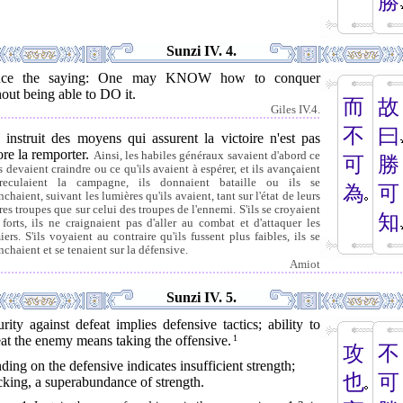
勝
Sunzi IV. 4.
ce the saying: One may KNOW how to conquer
out being able to DO it.
而
故
Giles IV.4.
不
曰
 instruit des moyens qui assurent la victoire n'est pas
re la remporter.
Ainsi, les habiles généraux savaient d'abord ce
可
勝
s devaient craindre ou ce qu'ils avaient à espérer, et ils avançaient
eculaient la campagne, ils donnaient bataille ou ils se
為
可
nchaient, suivant les lumières qu'ils avaient, tant sur l'état de leurs
res troupes que sur celui des troupes de l'ennemi. S'ils se croyaient
知
 forts, ils ne craignaient pas d'aller au combat et d'attaquer les
iers. S'ils voyaient au contraire qu'ils fussent plus faibles, ils se
nchaient et se tenaient sur la défensive.
Amiot
Sunzi IV. 5.
rity against defeat implies defensive tactics; ability to
at the enemy means taking the offensive.
1
攻
不
ding on the defensive indicates insufficient strength;
也
可
cking, a superabundance of strength.