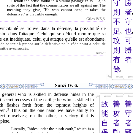
1. I retain the sense found in a similar passage in ss. 1-3, in
守
勝
spite of the fact that the commentators are all against me. The
meaning they give, "He who cannot conquer takes the
則
者
defensive," is plausible enough.
Giles IV.5,6.
不
守
vincibilité se trouve dans la défense, la possibilité de
足
也
toire dans l'attaque. Celui qui se défend montre que sa
e est inadéquate, celui qui attaque qu'elle est abondante.
攻
可
t de se tenir à propos sur la défensive ne le cède point à celui de
attre avec succès.
則
勝
Amiot
有
者
餘
Sunzi IV. 6.
 general who is skilled in defense hides in the
 secret recesses of the earth;
1
he who is skilled in
故
善
善
ack flashes forth from the topmost heights of
ven.
2
Thus on the one hand we have ability to
能
攻
守
tect ourselves; on the other, a victory that is
plete.
自
者
者
1. Literally, "hides under the ninth earth," which is a
保
動
藏