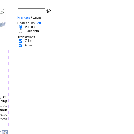
Français
/ English.
Chinese: on /
off
Vertical
Horizontal
Translations
Giles
Amiot
pter:
ering
t its
emain
ecome
ccess