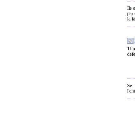
Ils 
par 
la f
Thu
defe
Se 
l'e