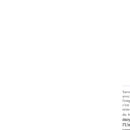
Savo
avec
l'em
c'es
rest
du b
moy
l'U
vous