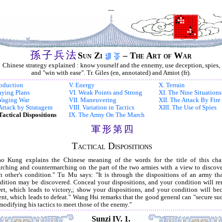
...
孫
子
兵
法
Sun Zi
– The Art of War
Chinese strategy explained : know yourself and the ennemy, use deception, spies,
and "win with ease". Tr. Giles (en, annotated) and Amiot (fr).
roduction
V. Energy
X. Terrain
Laying Plans
VI. Weak Points and Strong
XI. The Nine Situations
 Waging War
VII. Maneuvering
XII. The Attack By Fire
. Attack by Stratagem
VIII. Variation in Tactics
XIII. The Use of Spies
 Tactical Dispositions
IX. The Army On The March
軍
形
第
四
Tactical Dispositions
ao Kung explains the Chinese meaning of the words for the title of this cha
rching and countermarching on the part of the two armies with a view to discov
h other's condition." Tu Mu says: "It is through the dispositions of an army tha
dition may be discovered. Conceal your dispositions, and your condition will r
ret, which leads to victory,; show your dispositions, and your condition will b
ent, which leads to defeat." Wang Hsi remarks that the good general can "secure su
modifying his tactics to meet those of the enemy."
Sunzi IV. 1.