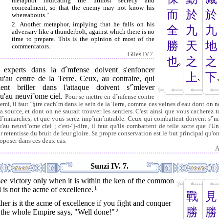
metaphor indicating the utmost secrecy and
concealment, so that the enemy may not know his
而
於
於
whereabouts."
2. Another metaphor, implying that he falls on his
全
九
九
adversary like a thunderbolt, against which there is no
time to prepare. This is the opinion of most of the
勝
天
地
commentators.
Giles IV.7.
也
之
之
 experts dans la dˆmfense doivent s'enfoncer
上
下
qu'au centre de la Terre. Ceux, au contraire, qui
lent briller dans l'attaque doivent s'ˆmlever
qu'au neuviˆome ciel.
Pour se mettre en dˆmfense contre
nemi, il faut ˆ§tre cachˆm dans le sein de la Terre, comme ces veines d'eau dont on ne
la source, et dont on ne saurait trouver les sentiers. C'est ainsi que vous cacherez t
dˆmmarches, et que vous serez impˆmnˆmtrable. Ceux qui combattent doivent s'ˆm
u'au neuviˆome ciel ; c'est-ˆj-dire, il faut qu'ils combattent de telle sorte que l'Un
r retentisse du bruit de leur gloire. Sa propre conservation est le but principal qu'o
roposer dans ces deux cas.
A
Sunzi IV. 7.
ee victory only when it is within the ken of the common
 is not the acme of excellence.
1
戰
見
her is it the acme of excellence if you fight and conquer
勝
勝
 the whole Empire says, "Well done!"
2