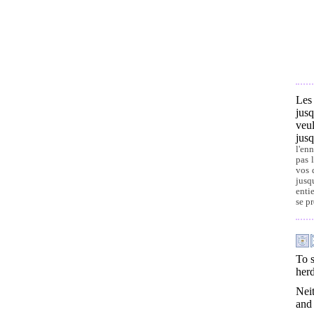
Les
jus
veu
jus
l'en
pas 
vos 
jusq
entie
se p
To s
herd
Neit
and