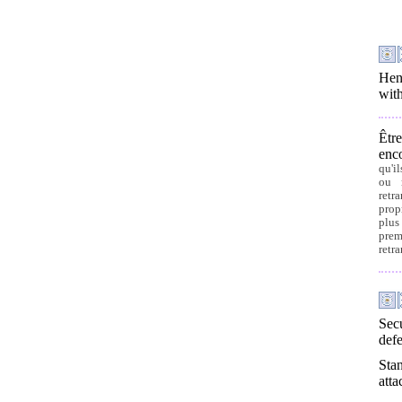
Hen
with
Être
enco
qu'il
ou r
retra
prop
plus
prem
retra
Secu
defe
Stan
atta