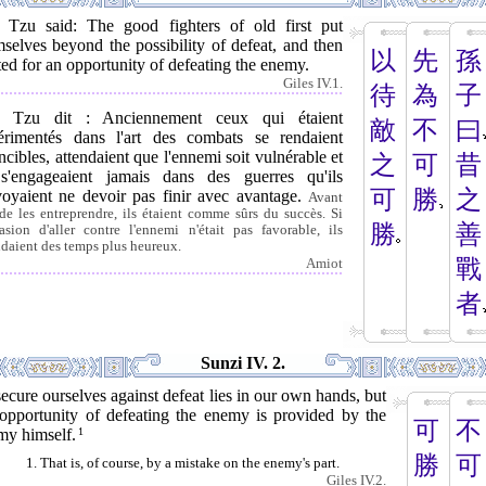
 Tzu said: The good fighters of old first put
selves beyond the possibility of defeat, and then
以
先
孫
ed for an opportunity of defeating the enemy.
Giles IV.1.
待
為
子
 Tzu dit : Anciennement ceux qui étaient
敵
不
曰
érimentés dans l'art des combats se rendaient
ncibles, attendaient que l'ennemi soit vulnérable et
之
可
昔
s'engageaient jamais dans des guerres qu'ils
可
勝
之
voyaient ne devoir pas finir avec avantage.
Avant
de les entreprendre, ils étaient comme sûrs du succès. Si
勝
善
casion d'aller contre l'ennemi n'était pas favorable, ils
ndaient des temps plus heureux.
戰
Amiot
者
Sunzi IV. 2.
ecure ourselves against defeat lies in our own hands, but
 opportunity of defeating the enemy is provided by the
可
不
my himself.
1
勝
可
1. That is, of course, by a mistake on the enemy's part.
Giles IV.2.