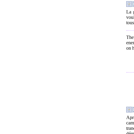
La g
voul
tou
The
ene
on 
Apr
cam
tran
déma