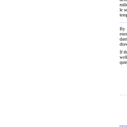
mili
le s
tem
By 
enem
dam
dra
If t
well
qui