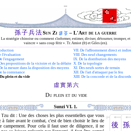
...
孫
子
兵
法
Sun Zi
– L'Art de la guerre
La stratégie chinoise ou comment s'informer, estimer, diviser, détourner, tromper, et
vaincre « sans coup férir ». Tr. Amiot (fr) et Giles (en).
roduction
VII. De l'affrontement direct et indir
e l'évaluation
VIII. Des neuf changements
 De l'engagement
IX. De la distribution des moyens
 Des propositions de la victoire et de la défaite
X. De la topologie
 De la mesure dans la disposition des moyens
XI. Des neufs sortes de terrain
De la contenance
XII. De l'art d'attaquer par le feu
 Du plein et du vide
XIII. De la concorde et de la discord
虛
實
第
六
Du plein et du vide
Sunzi VI. 1.
Tzu dit : Une des choses les plus essentielles que vous
 à faire avant le combat, c'est de bien choisir le lieu de
後
孫
e campement. Pour cela il faut user de diligence, il ne