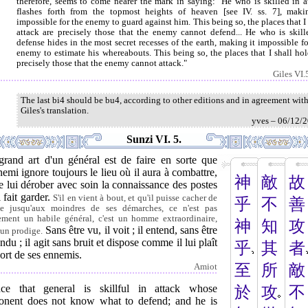
therefore, seems to come nearer the mark in saying: "He who is skilled in a
flashes forth from the topmost heights of heaven [see IV. ss. 7], maki
impossible for the enemy to guard against him. This being so, the places that I 
attack are precisely those that the enemy cannot defend... He who is skill
defense hides in the most secret recesses of the earth, making it impossible fo
enemy to estimate his whereabouts. This being so, the places that I shall hol
precisely those that the enemy cannot attack."
Giles VI.
The last bi4 should be bu4, according to other editions and in agreement wit
Giles's translation.
yves – 06/12/
Sunzi VI. 5.
grand art d'un général est de faire en sorte que
nemi ignore toujours le lieu où il aura à combattre,
神
敵
故
e lui dérober avec soin la connaissance des postes
l fait garder.
S'il en vient à bout, et qu'il puisse cacher de
乎
不
善
 jusqu'aux moindres de ses démarches, ce n'est pas
ement un habile général, c'est un homme extraordinaire,
神
知
攻
Sans être vu, il voit ; il entend, sans être
 un prodige.
ndu ; il agit sans bruit et dispose comme il lui plaît
乎
其
者
ort de ses ennemis.
至
所
敵
Amiot
ce that general is skillful in attack whose
於
攻
不
onent does not know what to defend; and he is