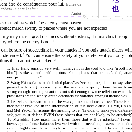
vent être de conséquence pour lui.
Évitez de
也
er dans un pareil défaut.
Amiot
ear at points which the enemy must hasten
efend; march swiftly to places where you are not expected.
rmy may march great distances without distress, if it marches through
ntry where the enemy is not.
1
can be sure of succeeding in your attacks if you only attack places wh
 undefended.
2
You can ensure the safety of your defense if you only hol
tions that cannot be attacked.
3
1. Ts`ao Kung sums up very well: "Emerge from the void [q.d. like "a bolt fro
blue"], strike at vulnerable points, shun places that are defended, atta
unexpected quarters."
2. Wang Hsi explains "undefended places" as "weak points; that is to say, wher
general is lacking in capacity, or the soldiers in spirit; where the walls ar
strong enough, or the precautions not strict enough; where relief comes too lat
provisions are too scanty, or the defenders are variance amongst themselves."
3. I.e., where there are none of the weak points mentioned above. There is rat
nice point involved in the interpretation of this later clause. Tu Mu, Ch`en
and Mei Yao-ch`en assume the meaning to be: "In order to make your defense 
safe, you must defend EVEN those places that are not likely to be attacked;
Tu Mu adds: "How much more, then, those that will be attacked." Taken 
however, the clause balances less well with the preceding–always a consider
in the highly antithetical style which is natural to the Chinese. Chan