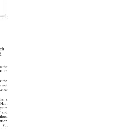
ich
d
m the
ck in
e the
e not
e, or
her a
 Hao,
quite
" and
thus,
ation
g Yu,