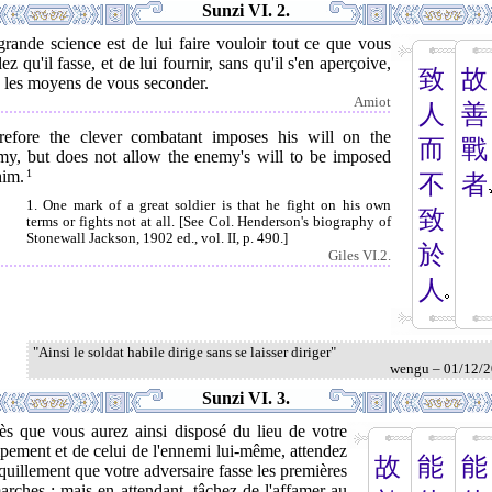
Sunzi VI. 2.
rande science est de lui faire vouloir tout ce que vous
ez qu'il fasse, et de lui fournir, sans qu'il s'en aperçoive,
致
故
s les moyens de vous seconder.
Amiot
人
善
refore the clever combatant imposes his will on the
而
戰
my, but does not allow the enemy's will to be imposed
him.
1
不
者
1. One mark of a great soldier is that he fight on his own
致
terms or fights not at all. [See Col. Henderson's biography of
Stonewall Jackson, 1902 ed., vol. II, p. 490.]
於
Giles VI.2.
人
"Ainsi le soldat habile dirige sans se laisser diriger"
wengu – 01/12/
Sunzi VI. 3.
ès que vous aurez ainsi disposé du lieu de votre
pement et de celui de l'ennemi lui-même, attendez
故
能
能
quillement que votre adversaire fasse les premières
rches ; mais en attendant, tâchez de l'affamer au