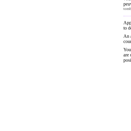
peu
tomb
App
to d
An a
cou
You 
are
posi