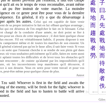
 pas se laisser prévenir par l'ennemi, il faut être campé
處
子
t qu'il ait eu le temps de vous reconnaître, avant même
il ait pu être instruit de votre marche. La moindre
戰
曰
ligence en ce genre peut être pour vous de la dernière
地
凡
séquence. En général, il n'y a que du désavantage à
per après les autres.
Celui qui est capable de faire venir
而
先
emi de sa propre initiative le fait en lui offrant quelque avantage ;
elui qui est désireux de l'en empêcher le fait en le blessant. Celui
趨
處
est chargé de la conduite d'une armée, ne doit point se fier à
tres pour un choix de cette importance ; il doit faire quelque chose
戰
戰
lus encore. S'il est véritablement habile, il pourra disposer à son
du campement même et de toutes les marches de son ennemi. Un
 général n'attend pas qu'on le fasse aller, il sait faire venir. Si vous
者
地
es en sorte que l'ennemi cherche à se rendre de son plein gré dans
ieux où vous souhaitez précisément qu'il aille, faites en sorte aussi
勞
而
i aplanir toutes les difficultés et de lever tous les obstacles qu'il
rait rencontrer ; de crainte qu'alarmé par les impossibilités qu'il
待
ute, où les inconvénients trop manifestes qu'il découvre, il
nce à son dessein. Vous en serez pour votre travail et pour vos
敵
es, peut-être même pour quelque chose de plus.
Amiot
者
 Tzu said: Whoever is first in the field and awaits the
佚
ng of the enemy, will be fresh for the fight; whoever is
nd in the field and has to hasten to battle will arrive
austed.
Giles