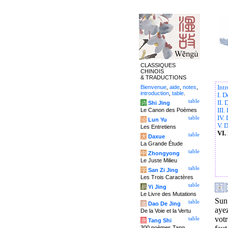
CLASSIQUES
CHINOIS
& TRADUCTIONS
Bienvenue
,
aide
,
notes
,
Int
introduction
,
table
.
I. D
table
II.
诗
Shi Jing
Le Canon des Poèmes
III.
IV.
table
论
Lun Yu
V. 
Les Entretiens
VI.
table
大
Daxue
La Grande Étude
table
中
Zhongyong
Le Juste Milieu
table
字
San Zi Jing
Les Trois Caractères
table
易
Yi Jing
Le Livre des Mutations
Sun 
table
道
Dao De Jing
ayez
De la Voie et la Vertu
votr
table
唐
Tang Shi
300 poèmes Tang