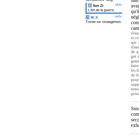
faut
table
avan
兵
Sun Zi
L'Art de la guerre
qu'
nég
table
计
36 Ji
Trente-six stratagèmes
con
cam
l'enn
et c
qui 
d'au
de p
gré 
grand
fait
les l
de lu
pour
supp
reno
pein
Sun
comi
seco
exh