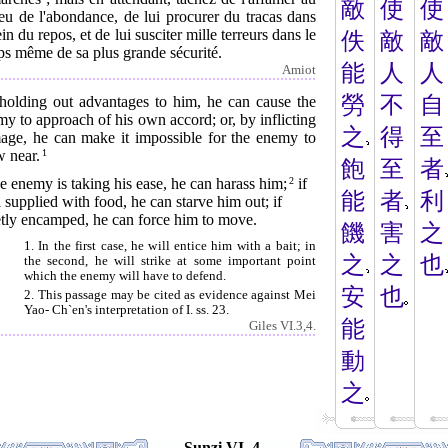
敵
使
使
eu de l'abondance, de lui procurer du tracas dans
ein du repos, et de lui susciter mille terreurs dans le
佚
敵
敵
ps même de sa plus grande sécurité.
能
人
人
Amiot
勞
不
自
holding out advantages to him, he can cause the
y to approach of his own accord; or, by inflicting
之
得
至
age, he can make it impossible for the enemy to
w near.
1
飽
至
者
he enemy is taking his ease, he can harass him;
2
if
能
者
利
 supplied with food, he can starve him out; if
etly encamped, he can force him to move.
饑
害
之
1. In the first case, he will entice him with a bait; in
之
之
也
the second, he will strike at some important point
which the enemy will have to defend.
安
也
2. This passage may be cited as evidence against Mei
Yao- Ch`en's interpretation of I. ss. 23.
能
Giles VI.3,4.
動
之
Sunzi VI. 4.