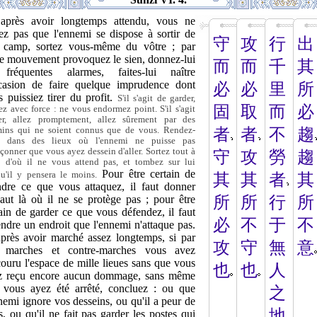
 après avoir longtemps attendu, vous ne
ez pas que l'ennemi se dispose à sortir de
守
攻
行
出
 camp, sortez vous-même du vôtre ; par
re mouvement provoquez le sien, donnez-lui
而
而
千
其
fréquentes alarmes, faites-lui naître
ccasion de faire quelque imprudence dont
必
必
里
所
 puissiez tirer du profit.
S'il s'agit de garder,
固
取
而
必
ez avec force : ne vous endormez point. S'il s'agit
ler, allez promptement, allez sûrement par des
ins qui ne soient connus que de vous. Rendez-
者
者
不
趨
s dans des lieux où l'ennemi ne puisse pas
çonner que vous ayez dessein d'aller. Sortez tout à
守
攻
勞
趨
 d'où il ne vous attend pas, et tombez sur lui
Pour être certain de
qu'il y pensera le moins.
其
其
者
其
ndre ce que vous attaquez, il faut donner
saut là où il ne se protège pas ; pour être
所
所
行
所
ain de garder ce que vous défendez, il faut
必
不
于
不
ndre un endroit que l'ennemi n'attaque pas.
après avoir marché assez longtemps, si par
攻
守
無
意
 marches et contre-marches vous avez
ouru l'espace de mille lieues sans que vous
也
也
人
z reçu encore aucun dommage, sans même
 vous ayez été arrêté, concluez : ou que
之
nemi ignore vos desseins, ou qu'il a peur de
地
, ou qu'il ne fait pas garder les postes qui