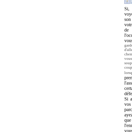
Si,
voy
son
vot
de 
l'o
vous
gard
d'al
chem
vou
soup
coup
lors
pre
l'as
cert
défe
Si 
vos
parc
aye
que
l'en
vous