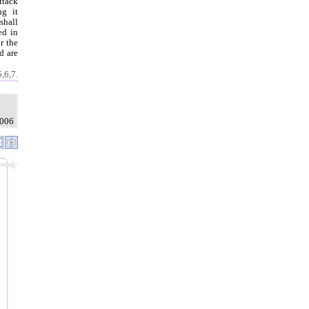
ttack
ng it
shall
ed in
r the
d are
5,6,7.
h
2006