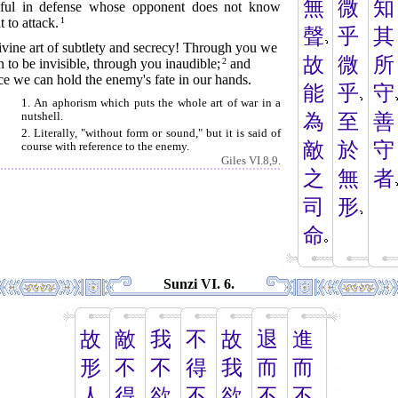
無
微
知
llful in defense whose opponent does not know
 to attack.
1
聲
乎
其
vine art of subtlety and secrecy! Through you we
故
微
所
n to be invisible, through you inaudible;
2
and
e we can hold the enemy's fate in our hands.
能
乎
守
1. An aphorism which puts the whole art of war in a
nutshell.
為
至
善
2. Literally, "without form or sound," but it is said of
敵
於
守
course with reference to the enemy.
Giles VI.8,9.
之
無
者
司
形
命
Sunzi VI. 6.
故
敵
我
不
故
退
進
形
不
不
得
我
而
而
人
得
欲
不
欲
不
不