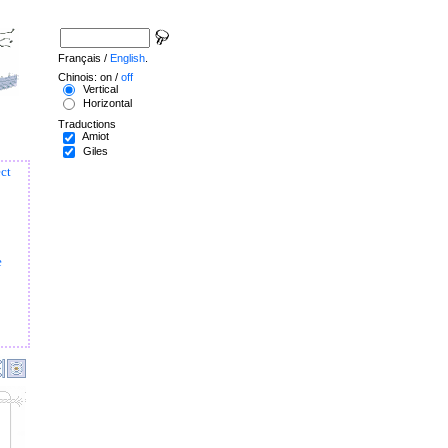
Français /
English
.
Chinois: on /
off
Vertical
Horizontal
Traductions
Amiot
Giles
ect
e