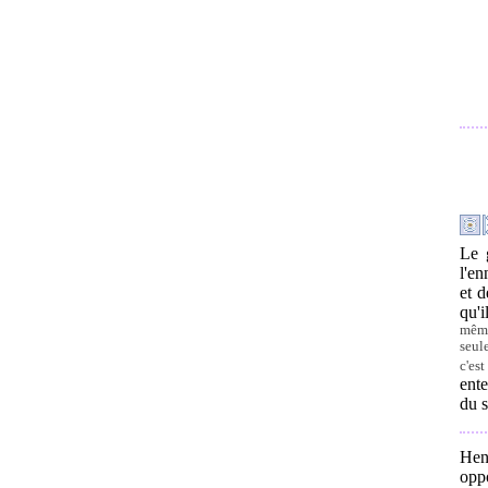
Le 
l'en
et d
qu'i
même
seul
c'est
ente
du s
Hen
opp