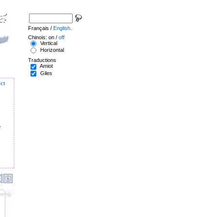
Français /
English
.
Chinois: on /
off
Vertical
Horizontal
Traductions
Amiot
Giles
ect
e