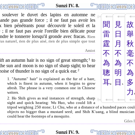
Sunzi IV. 8.
 soulever le duvet des lapins en automne ne
ande pas grande force ; il ne faut pas avoir les
聞
見
故
x bien pénétrants pour découvrir le soleil et la
 ; il ne faut pas avoir l'oreille bien délicate pour
雷
日
舉
ndre le tonnerre lorsqu'il gronde avec fracas.
Rien
lus naturel, rien de plus aisé, rien de plus simple que tout
霆
月
秋
Amiot
不
不
毫
ift an autumn hair is no sign of great strength;
1
to
為
為
不
the sun and moon is no sign of sharp sight; to hear
noise of thunder is no sign of a quick ear.
2
聰
明
為
1. "Autumn" hair" is explained as the fur of a hare,
耳
目
多
which is finest in autumn, when it begins to grow
afresh. The phrase is a very common one in Chinese
力
writers.
2. Ho Shih gives as real instances of strength, sharp
sight and quick hearing: Wu Huo, who could lift a
tripod weighing 250 stone; Li Chu, who at a distance of a hundred paces coul
objects no bigger than a mustard seed; and Shih K`uang, a blind musicia
could hear the footsteps of a mosquito.
Giles 
Sunzi IV. 9.