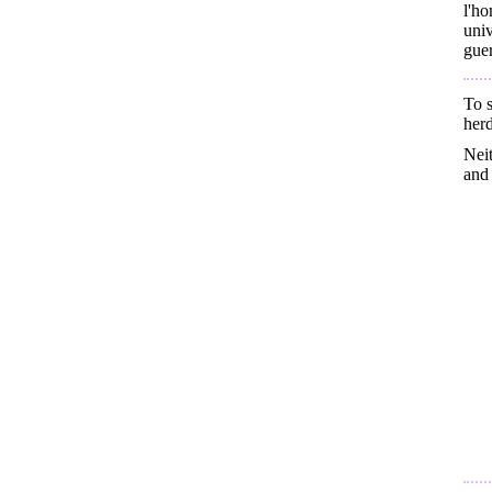
l'h
uni
guer
To s
herd
Neit
and