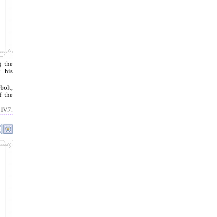
g the
 his
bolt,
f the
 IV.7.