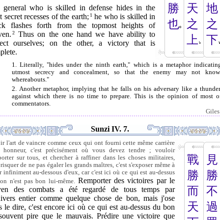
勝
天
地
 general who is skilled in defense hides in the
 secret recesses of the earth;
1
he who is skilled in
也
之
之
ack flashes forth from the topmost heights of
ven.
2
Thus on the one hand we have ability to
上
下
tect ourselves; on the other, a victory that is
plete.
1. Literally, "hides under the ninth earth," which is a metaphor indicatin
utmost secrecy and concealment, so that the enemy may not know
whereabouts."
2. Another metaphor, implying that he falls on his adversary like a thunder
against which there is no time to prepare. This is the opinion of most o
commentators.
Giles
Sunzi IV. 7.
ir l'art de vaincre comme ceux qui ont fourni cette même carrière
 honneur, c'est précisément où vous devez tendre ; vouloir
戰
見
porter sur tous, et chercher à raffiner dans les choses militaires,
t risquer de ne pas égaler les grands maîtres, c'est s'exposer même à
er infiniment au-dessous d'eux, car c'est ici où ce qui est au-dessus
勝
勝
Remporter des victoires par le
on n'est pas bon lui-même.
而
不
en des combats a été regardé de tous temps par
nivers entier comme quelque chose de bon, mais j'ose
天
過
 le dire, c'est encore ici où ce qui est au-dessus du bon
 souvent pire que le mauvais. Prédire une victoire que