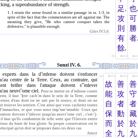
cking, a superabundance of strength.
足
也
1. I retain the sense found in a similar passage in ss. 1-3, in
攻
可
spite of the fact that the commentators are all against me. The
meaning they give, "He who cannot conquer takes the
defensive," is plausible enough.
則
勝
Giles IV.5,6.
有
者
餘
Sunzi IV. 6.
 experts dans la dˆmfense doivent s'enfoncer
qu'au centre de la Terre. Ceux, au contraire, qui
故
善
善
lent briller dans l'attaque doivent s'ˆmlever
qu'au neuviˆome ciel.
Pour se mettre en dˆmfense contre
能
攻
守
nemi, il faut ˆ§tre cachˆm dans le sein de la Terre, comme
veines d'eau dont on ne sait pas la source, et dont on ne
自
者
者
it trouver les sentiers. C'est ainsi que vous cacherez toutes
dˆmmarches, et que vous serez impˆmnˆmtrable. Ceux qui
保
動
藏
attent doivent s'ˆmlever jusqu'au neuviˆome ciel ; c'est-ˆj-
 il faut qu'ils combattent de telle sorte que l'Univers entier
而
於
於
ntisse du bruit de leur gloire. Sa propre conservation est le
principal qu'on doit se proposer dans ces deux cas.
全
九
九
Amiot