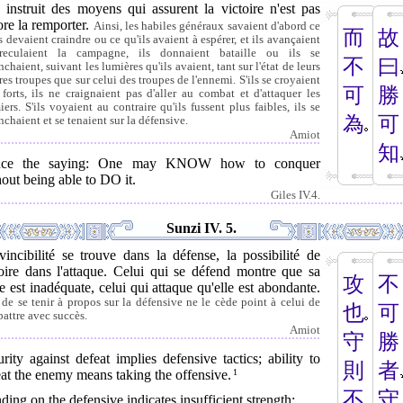
 instruit des moyens qui assurent la victoire n'est pas
re la remporter.
Ainsi, les habiles généraux savaient d'abord ce
而
故
s devaient craindre ou ce qu'ils avaient à espérer, et ils avançaient
eculaient la campagne, ils donnaient bataille ou ils se
不
曰
nchaient, suivant les lumières qu'ils avaient, tant sur l'état de leurs
res troupes que sur celui des troupes de l'ennemi. S'ils se croyaient
可
勝
 forts, ils ne craignaient pas d'aller au combat et d'attaquer les
iers. S'ils voyaient au contraire qu'ils fussent plus faibles, ils se
為
可
nchaient et se tenaient sur la défensive.
Amiot
知
ce the saying: One may KNOW how to conquer
out being able to DO it.
Giles IV.4.
Sunzi IV. 5.
vincibilité se trouve dans la défense, la possibilité de
toire dans l'attaque. Celui qui se défend montre que sa
攻
不
e est inadéquate, celui qui attaque qu'elle est abondante.
t de se tenir à propos sur la défensive ne le cède point à celui de
也
可
attre avec succès.
Amiot
守
勝
rity against defeat implies defensive tactics; ability to
則
者
at the enemy means taking the offensive.
1
不
守
ding on the defensive indicates insufficient strength;