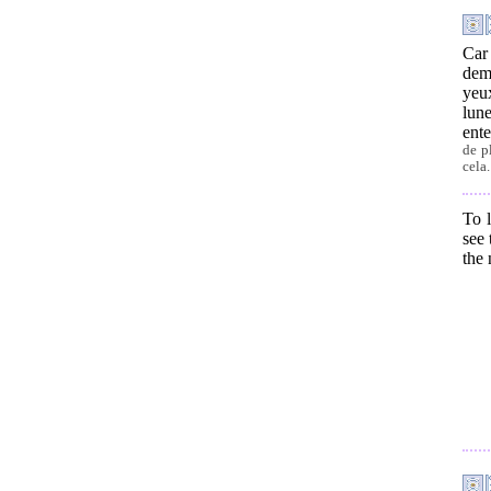
Car
dem
yeu
lune
ente
de p
cela.
To l
see 
the 