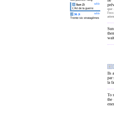
ne 
table
pré
兵
Sun Zi
L'Art de la guerre
que 
l'oc
table
计
36 Ji
atte
Trente-six stratagèmes
Sun
them
wait
Ils 
par 
la f
To s
the
ene