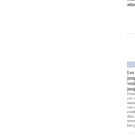
atta
Les
jus
veu
jus
l'en
ces 
saura
vos 
comb
dire,
rete
but 