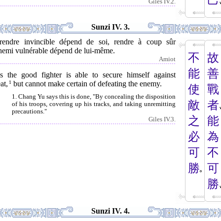
己
Giles IV.2.
Sunzi IV. 3.
rendre invincible dépend de soi, rendre à coup sûr
nnemi vulnérable dépend de lui-même.
不
故
Amiot
能
善
s the good fighter is able to secure himself against
at,
1
but cannot make certain of defeating the enemy.
使
戰
1. Chang Yu says this is done, "By concealing the disposition
敵
者
of his troops, covering up his tracks, and taking unremitting
precautions."
之
能
Giles IV.3.
必
為
可
不
勝
可
勝
Sunzi IV. 4.