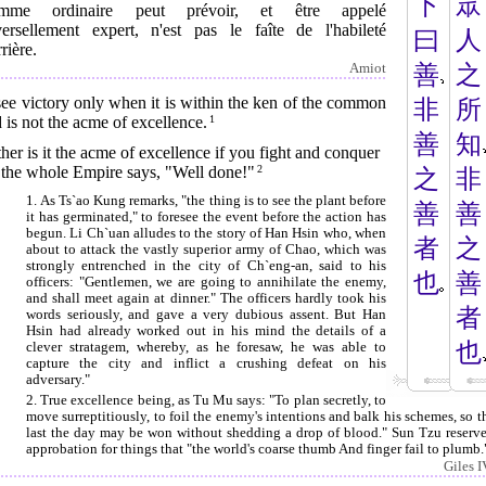
下
眾
omme ordinaire peut prévoir, et être appelé
versellement expert, n'est pas le faîte de l'habileté
曰
人
rière.
善
之
Amiot
ee victory only when it is within the ken of the common
非
所
 is not the acme of excellence.
1
善
知
her is it the acme of excellence if you fight and conquer
 the whole Empire says, "Well done!"
2
之
非
1. As Ts`ao Kung remarks, "the thing is to see the plant before
善
善
it has germinated," to foresee the event before the action has
begun. Li Ch`uan alludes to the story of Han Hsin who, when
者
之
about to attack the vastly superior army of Chao, which was
strongly entrenched in the city of Ch`eng-an, said to his
也
善
officers: "Gentlemen, we are going to annihilate the enemy,
and shall meet again at dinner." The officers hardly took his
者
words seriously, and gave a very dubious assent. But Han
Hsin had already worked out in his mind the details of a
也
clever stratagem, whereby, as he foresaw, he was able to
capture the city and inflict a crushing defeat on his
adversary."
2. True excellence being, as Tu Mu says: "To plan secretly, to
move surreptitiously, to foil the enemy's intentions and balk his schemes, so th
last the day may be won without shedding a drop of blood." Sun Tzu reserve
approbation for things that "the world's coarse thumb And finger fail to plumb.
Giles I