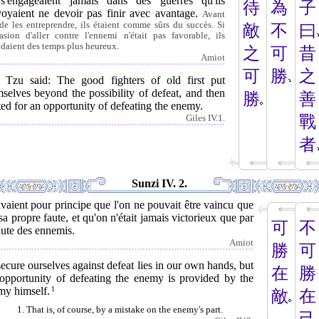
s'engageaient jamais dans des guerres qu'ils
待
為
子
voyaient ne devoir pas finir avec avantage.
Avant
de les entreprendre, ils étaient comme sûrs du succès. Si
敵
不
曰
casion d'aller contre l'ennemi n'était pas favorable, ils
ndaient des temps plus heureux.
之
可
昔
Amiot
可
勝
之
 Tzu said: The good fighters of old first put
selves beyond the possibility of defeat, and then
勝
善
ed for an opportunity of defeating the enemy.
戰
Giles IV.1.
者
Sunzi IV. 2.
avaient pour principe que l'on ne pouvait être vaincu que
sa propre faute, et qu'on n'était jamais victorieux que par
可
不
aute des ennemis.
Amiot
勝
可
ecure ourselves against defeat lies in our own hands, but
在
勝
 opportunity of defeating the enemy is provided by the
my himself.
1
敵
在
1. That is, of course, by a mistake on the enemy's part.