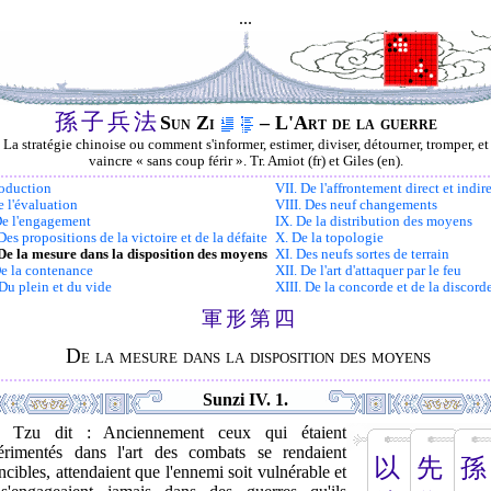
...
孫
子
兵
法
Sun Zi
– L'Art de la guerre
La stratégie chinoise ou comment s'informer, estimer, diviser, détourner, tromper, et
vaincre « sans coup férir ». Tr. Amiot (fr) et Giles (en).
roduction
VII. De l'affrontement direct et indir
e l'évaluation
VIII. Des neuf changements
 De l'engagement
IX. De la distribution des moyens
 Des propositions de la victoire et de la défaite
X. De la topologie
 De la mesure dans la disposition des moyens
XI. Des neufs sortes de terrain
De la contenance
XII. De l'art d'attaquer par le feu
 Du plein et du vide
XIII. De la concorde et de la discord
軍
形
第
四
De la mesure dans la disposition des moyens
Sunzi IV. 1.
 Tzu dit : Anciennement ceux qui étaient
érimentés dans l'art des combats se rendaient
以
先
孫
ncibles, attendaient que l'ennemi soit vulnérable et