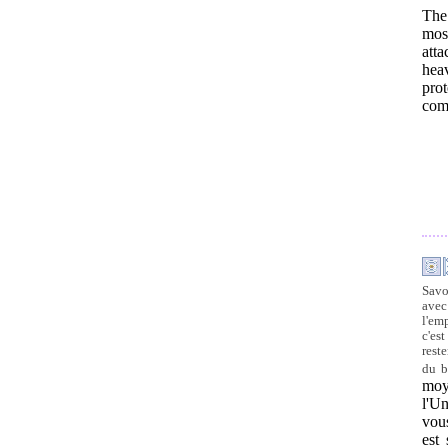
The
most
att
hea
pro
com
Savo
avec
l'em
c'es
rest
du b
moy
l'U
vous
est