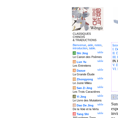
CLASSIQUES
CHINOIS
& TRADUCTIONS
Bienvenue
,
aide
,
notes
,
Int
introduction
,
table
.
I. D
table
II.
诗
Shi Jing
Le Canon des Poèmes
III.
IV.
table
论
Lun Yu
V. 
Les Entretiens
VI.
table
大
Daxue
La Grande Étude
table
中
Zhongyong
Le Juste Milieu
table
字
San Zi Jing
Les Trois Caractères
table
易
Yi Jing
Le Livre des Mutations
Sun
table
道
Dao De Jing
exp
De la Voie et la Vertu
invi
table
唐
Tang Shi
300 poèmes Tang