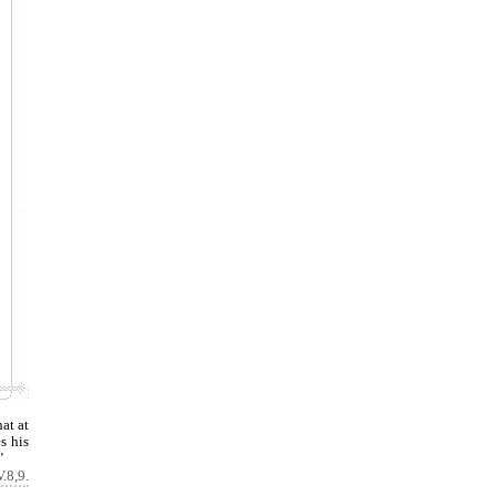
at at
s his
"
V.8,9.