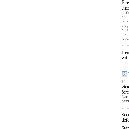
Être
enco
qu'il
ou r
retra
prop
plus
prem
retra
Hen
with
L'in
vic
forc
L'ar
comb
Secu
defe
Stan