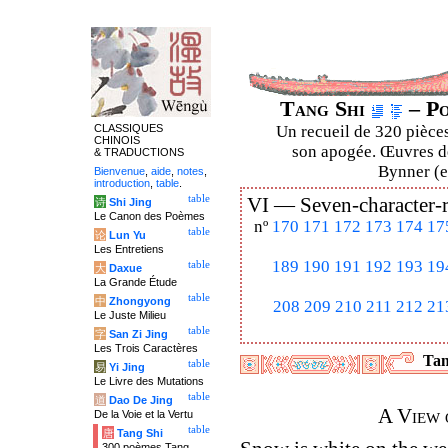
Tang Shi
– Po
CLASSIQUES
Un recueil de 320 pièces
CHINOIS
son apogée. Œuvres de
& TRADUCTIONS
Bynner (en
Bienvenue
,
aide
,
notes
,
introduction
,
table
.
table
VI —
Seven-character-
诗
Shi Jing
Le Canon des Poèmes
nº
170
171
172
173
174
17
table
论
Lun Yu
Les Entretiens
189
190
191
192
193
19
table
大
Daxue
La Grande Étude
table
中
Zhongyong
208
209
210
211
212
21
Le Juste Milieu
table
字
San Zi Jing
Les Trois Caractères
Tan
table
易
Yi Jing
Le Livre des Mutations
table
道
Dao De Jing
A View 
De la Voie et la Vertu
table
唐
Tang Shi
300 poèmes Tang