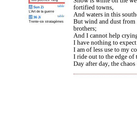
Snow is white on the we
fortified towns,
table
兵
Sun Zi
L'Art de la guerre
And waters in this south
table
计
36 Ji
But wind and dust from 
Trente-six stratagèmes
brothers;
And I cannot help crying
I have nothing to expect 
I am of less use to my co
I ride out to the edge of
Day after day, the chaos 