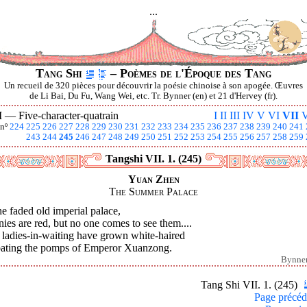
...
Tang Shi
– Poèmes de l'Époque des Tang
Un recueil de 320 pièces pour découvrir la poésie chinoise à son apogée. Œuvres
de Li Bai, Du Fu, Wang Wei, etc. Tr. Bynner (en) et 21 d'Hervey (fr).
I —
Five-character-quatrain
I
II
III
IV
V
VI
VII
V
nº
224
225
226
227
228
229
230
231
232
233
234
235
236
237
238
239
240
241
243
244
245
246
247
248
249
250
251
252
253
254
255
256
257
258
259
Tangshi VII. 1. (245)
Yuan Zhen
The Summer Palace
he faded old imperial palace,
ies are red, but no one comes to see them....
 ladies-in-waiting have grown white-haired
ating the pomps of Emperor Xuanzong.
Bynne
Tang Shi VII. 1. (245)
Page précéd