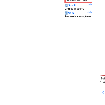
table
兵
Sun Zi
L'Art de la guerre
table
计
36 Ji
Trente-six stratagèmes
Poè
Alia
C