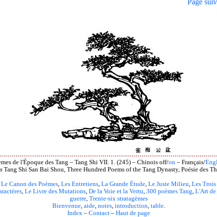
Page suiv
mes de l'Époque des Tang – Tang Shi VII. 1. (245) – Chinois off/
on
– Français/
Engl
s
Tang Shi San Bai Shou, Three Hundred Poems of the Tang Dynasty, Poésie des Th
Le Canon des Poèmes
,
Les Entretiens
,
La Grande Étude
,
Le Juste Milieu
,
Les Trois
aractères
,
Le Livre des Mutations
,
De la Voie et la Vertu
,
300 poèmes Tang
,
L'Art de
guerre
,
Trente-six stratagèmes
Bienvenue
,
aide
,
notes
,
introduction
,
table
.
Index
–
Contact
–
Haut de page