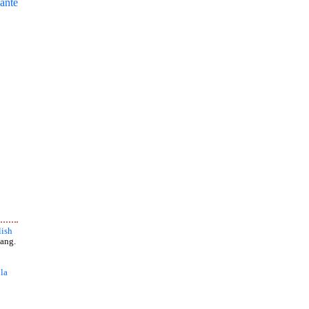
ante
ish
ang.
 la