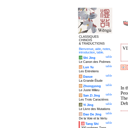
CLASSIQUES
CHINOIS
& TRADUCTIONS
VI
Bienvenue
,
aide
,
notes
,
introduction
,
table
.
table
诗
Shi Jing
Le Canon des Poèmes
table
论
Lun Yu
Les Entretiens
table
大
Daxue
La Grande Étude
table
中
Zhongyong
In t
Le Juste Milieu
Peon
table
字
San Zi Jing
The
Les Trois Caractères
Deb
table
易
Yi Jing
Le Livre des Mutations
table
道
Dao De Jing
De la Voie et la Vertu
table
唐
Tang Shi
300 poèmes Tang