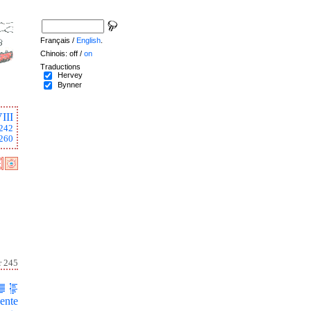
Français /
English
.
Chinois: off /
on
Traductions
Hervey
Bynner
III
242
260
r 245
ente