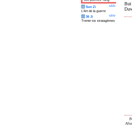
But
table
兵
Sun Zi
Daw
L'Art de la guerre
table
计
36 Ji
Trente-six stratagèmes
P
Alia