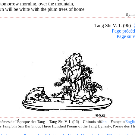
 tomorrow morning, over the mountain,
n will be white with the plum-trees of home.
Bynn
Tang Shi V. 1. (96)
Page précéd
Page suiv
oèmes de l'Époque des Tang – Tang Shi V. 1. (96) – Chinois off/
on
– Français/
Engli
s
Tang Shi San Bai Shou, Three Hundred Poems of the Tang Dynasty, Poésie des Th