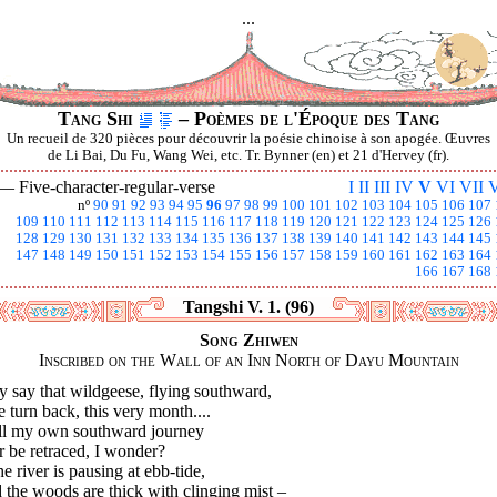
...
Tang Shi
– Poèmes de l'Époque des Tang
Un recueil de 320 pièces pour découvrir la poésie chinoise à son apogée. Œuvres
de Li Bai, Du Fu, Wang Wei, etc. Tr. Bynner (en) et 21 d'Hervey (fr).
 —
Five-character-regular-verse
I
II
III
IV
V
VI
VII
V
nº
90
91
92
93
94
95
96
97
98
99
100
101
102
103
104
105
106
107
109
110
111
112
113
114
115
116
117
118
119
120
121
122
123
124
125
126
128
129
130
131
132
133
134
135
136
137
138
139
140
141
142
143
144
145
147
148
149
150
151
152
153
154
155
156
157
158
159
160
161
162
163
164
166
167
168
Tangshi V. 1. (96)
Song Zhiwen
Inscribed on the Wall of an Inn North of Dayu Mountain
 say that wildgeese, flying southward,
 turn back, this very month....
ll my own southward journey
 be retraced, I wonder?
he river is pausing at ebb-tide,
the woods are thick with clinging mist –