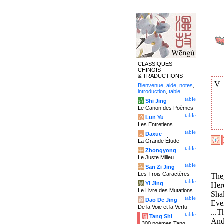
CLASSIQUES
CHINOIS
& TRADUCTIONS
V
Bienvenue
,
aide
,
notes
,
introduction
,
table
.
table
诗
Shi Jing
Le Canon des Poèmes
table
论
Lun Yu
Les Entretiens
table
大
Daxue
La Grande Étude
table
中
Zhongyong
Le Juste Milieu
table
字
San Zi Jing
Les Trois Caractères
They
table
易
Yi Jing
Here
Le Livre des Mutations
Sha
table
道
Dao De Jing
Ever
De la Voie et la Vertu
...T
table
唐
Tang Shi
And 
300 poèmes Tang