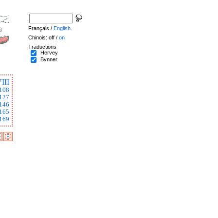
Français /
English
.
Chinois: off /
on
Traductions
Hervey
Bynner
III
108
127
146
165
169