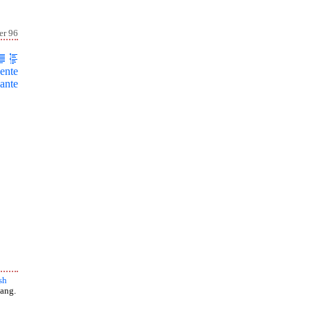
er 96
ente
ante
sh
ang.