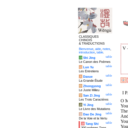
CLASSIQUES
CHINOIS
& TRADUCTIONS
V
Bienvenue
,
aide
,
notes
,
introduction
,
table
.
table
诗
Shi Jing
Le Canon des Poèmes
table
论
Lun Yu
Les Entretiens
table
大
Daxue
La Grande Étude
table
中
Zhongyong
Le Juste Milieu
I 
table
字
San Zi Jing
Les Trois Caractères
O M
table
易
Yi Jing
Your
Le Livre des Mutations
The
table
道
Dao De Jing
And 
De la Voie et la Vertu
You
table
唐
Tang Shi
You 
300 poèmes Tang