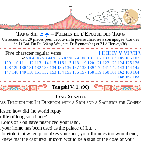
...
Tang Shi
– Poèmes de l'Époque des Tang
Un recueil de 320 pièces pour découvrir la poésie chinoise à son apogée. Œuvres
de Li Bai, Du Fu, Wang Wei, etc. Tr. Bynner (en) et 21 d'Hervey (fr).
 —
Five-character-regular-verse
I
II
III
IV
V
VI
VII
V
nº
90
91
92
93
94
95
96
97
98
99
100
101
102
103
104
105
106
107
109
110
111
112
113
114
115
116
117
118
119
120
121
122
123
124
125
126
128
129
130
131
132
133
134
135
136
137
138
139
140
141
142
143
144
145
147
148
149
150
151
152
153
154
155
156
157
158
159
160
161
162
163
164
166
167
168
Tangshi V. 1. (90)
Tang Xunzong
Pass Through the Lu Dukedom with a Sigh and a Sacrifice for Confuc
aster, how did the world repay
 life of long solicitude? –
 Lords of Zou have misprized your land,
your home has been used as the palace of Lu....
 foretold that when phoenixes vanished, your fortunes too would end,
knew that the captured unicorn would be a sign of the dose of your