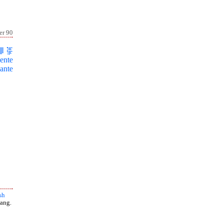
er 90
ente
ante
sh
ang.