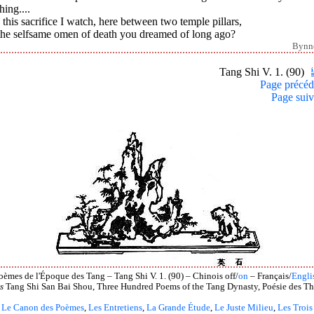
hing....
this sacrifice I watch, here between two temple pillars,
the selfsame omen of death you dreamed of long ago?
Bynn
Tang Shi V. 1. (90)
Page précéd
Page suiv
oèmes de l'Époque des Tang – Tang Shi V. 1. (90) – Chinois off/
on
– Français/
Engli
s
Tang Shi San Bai Shou, Three Hundred Poems of the Tang Dynasty, Poésie des Th
Le Canon des Poèmes
,
Les Entretiens
,
La Grande Étude
,
Le Juste Milieu
,
Les Trois