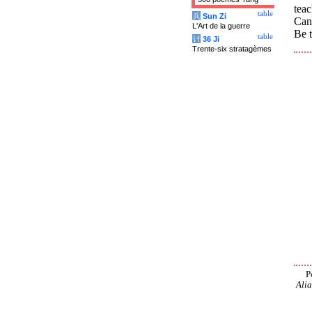
teac
table
兵
Sun Zi
Can 
L'Art de la guerre
Be 
table
计
36 Ji
Trente-six stratagèmes
P
Alia