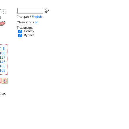
Français /
English
.
Chinois: off /
on
Traductions
Hervey
Bynner
III
108
127
146
165
169
ius