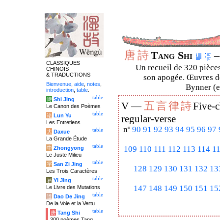
唐
詩
Tang Shi
–
CLASSIQUES
Un recueil de 320 pièces
CHINOIS
& TRADUCTIONS
son apogée. Œuvres de
Bienvenue
,
aide
,
notes
,
Bynner (en
introduction
,
table
.
table
诗
Shi Jing
五
言
律
詩
V —
Five-c
Le Canon des Poèmes
table
论
Lun Yu
regular-verse
Les Entretiens
nº
90
91
92
93
94
95
96
97
table
大
Daxue
La Grande Étude
table
109
110
111
112
113
114
1
中
Zhongyong
Le Juste Milieu
table
字
San Zi Jing
128
129
130
131
132
13
Les Trois Caractères
table
易
Yi Jing
147
148
149
150
151
15
Le Livre des Mutations
table
道
Dao De Jing
De la Voie et la Vertu
table
唐
Tang Shi
300 poèmes Tang