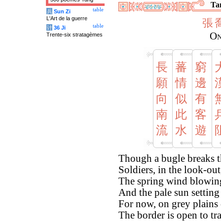
Tan
table
兵
Sun Zi
L'Art de la guerre
張
table
计
36 Ji
On
Trente-six stratagèmes
長
蕃
窮
願
情
邊
向
似
有
南
此
客
流
水
遊
Though a bugle breaks th
Soldiers, in the look-out
The spring wind blowing
And the pale sun settin
For now, on grey plains
The border is open to tr