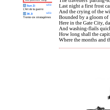
The travellers' parting-
Last night a first frost c
table
兵
Sun Zi
L'Art de la guerre
And the crying of the wi
table
计
36 Ji
Bounded by a gloom of 
Trente-six stratagèmes
Here in the Gate City, da
And washing-flails quick
How long shall the capit
Where the months and th