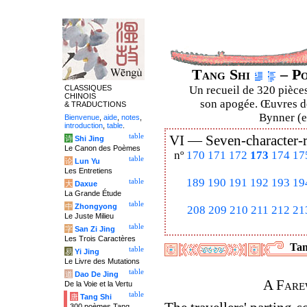
Tang Shi
– Po
CLASSIQUES
Un recueil de 320 pièces
CHINOIS
son apogée. Œuvres de
& TRADUCTIONS
Bynner (en
Bienvenue
,
aide
,
notes
,
introduction
,
table
.
table
VI —
Seven-character-
诗
Shi Jing
Le Canon des Poèmes
nº
170
171
172
173
174
17
table
论
Lun Yu
Les Entretiens
189
190
191
192
193
19
table
大
Daxue
La Grande Étude
table
中
Zhongyong
208
209
210
211
212
21
Le Juste Milieu
table
字
San Zi Jing
Les Trois Caractères
Tan
table
易
Yi Jing
Le Livre des Mutations
table
道
Dao De Jing
A Fare
De la Voie et la Vertu
table
唐
Tang Shi
300 poèmes Tang