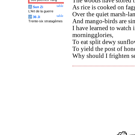
The woods have stored t
As rice is cooked on fagg
table
兵
Sun Zi
L'Art de la guerre
Over the quiet marsh-land
table
计
36 Ji
And mango-birds are sing
Trente-six stratagèmes
I have learned to watch 
morningglories,
To eat split dewy sunflo
To yield the post of hono
Why should I frighten se