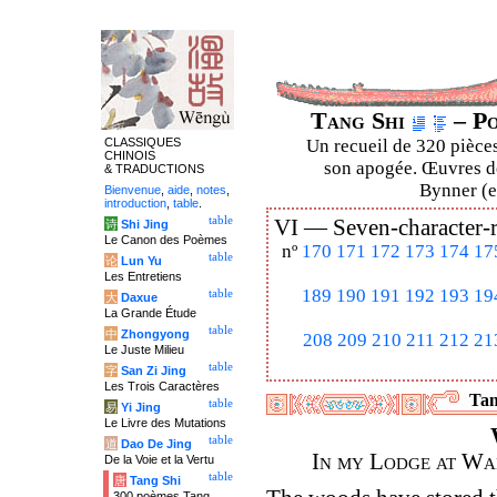
Tang Shi
– Po
CLASSIQUES
Un recueil de 320 pièces
CHINOIS
son apogée. Œuvres de
& TRADUCTIONS
Bynner (en
Bienvenue
,
aide
,
notes
,
introduction
,
table
.
table
VI —
Seven-character-
诗
Shi Jing
Le Canon des Poèmes
nº
170
171
172
173
174
17
table
论
Lun Yu
Les Entretiens
189
190
191
192
193
19
table
大
Daxue
La Grande Étude
table
中
Zhongyong
208
209
210
211
212
21
Le Juste Milieu
table
字
San Zi Jing
Les Trois Caractères
Tan
table
易
Yi Jing
Le Livre des Mutations
table
道
Dao De Jing
In my Lodge at Wa
De la Voie et la Vertu
table
唐
Tang Shi
300 poèmes Tang