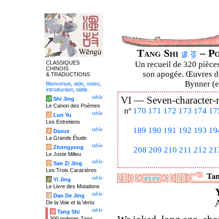
Tang Shi
– Po
CLASSIQUES
Un recueil de 320 pièces
CHINOIS
son apogée. Œuvres de
& TRADUCTIONS
Bynner (en
Bienvenue
,
aide
,
notes
,
introduction
,
table
.
table
VI —
Seven-character-
诗
Shi Jing
Le Canon des Poèmes
nº
170
171
172
173
174
17
table
论
Lun Yu
Les Entretiens
189
190
191
192
193
19
table
大
Daxue
La Grande Étude
table
中
Zhongyong
208
209
210
211
212
21
Le Juste Milieu
table
字
San Zi Jing
Les Trois Caractères
Tan
table
易
Yi Jing
Le Livre des Mutations
table
道
Dao De Jing
A
De la Voie et la Vertu
table
唐
Tang Shi
300 poèmes Tang