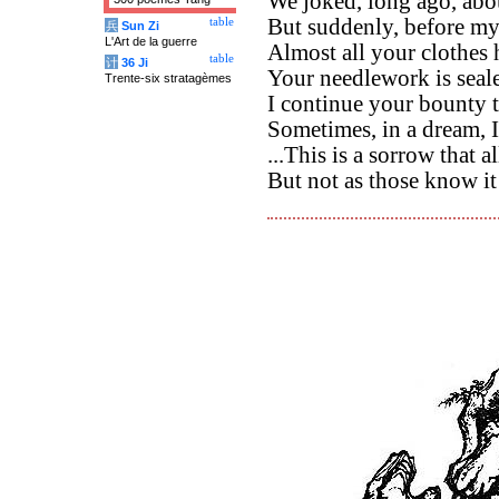
We joked, long ago, abo
But suddenly, before my
table
兵
Sun Zi
L'Art de la guerre
Almost all your clothes
table
计
36 Ji
Your needlework is sealed,
Trente-six stratagèmes
I continue your bounty 
Sometimes, in a dream, I
...This is a sorrow that
But not as those know i