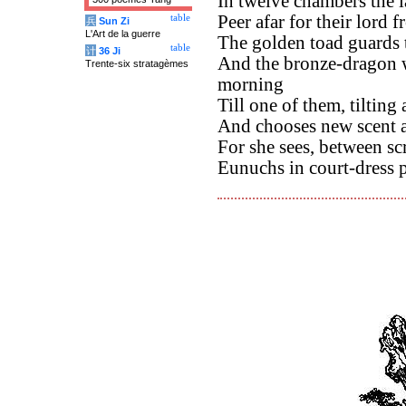
In twelve chambers the l
Peer afar for their lord
table
兵
Sun Zi
L'Art de la guerre
The golden toad guards 
table
计
36 Ji
And the bronze-dragon w
Trente-six stratagèmes
morning
Till one of them, tilting
And chooses new scent a
For she sees, between sc
Eunuchs in court-dress p