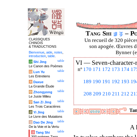
Tang Shi
– Po
CLASSIQUES
Un recueil de 320 pièces
CHINOIS
son apogée. Œuvres de
& TRADUCTIONS
Bynner (en
Bienvenue
,
aide
,
notes
,
introduction
,
table
.
table
VI —
Seven-character-
诗
Shi Jing
Le Canon des Poèmes
nº
170
171
172
173
174
17
table
论
Lun Yu
Les Entretiens
189
190
191
192
193
19
table
大
Daxue
La Grande Étude
table
中
Zhongyong
208
209
210
211
212
21
Le Juste Milieu
table
字
San Zi Jing
Les Trois Caractères
Tan
table
易
Yi Jing
Le Livre des Mutations
table
道
Dao De Jing
A 
De la Voie et la Vertu
table
唐
Tang Shi
300 poèmes Tang