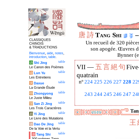
唐
詩
Tang Shi
–
CLASSIQUES
Un recueil de 320 pièces
CHINOIS
& TRADUCTIONS
son apogée. Œuvres de
Bienvenue
,
aide
,
notes
,
Bynner (en
introduction
,
table
.
table
诗
Shi Jing
五
言
絕
句
VII —
Five
Le Canon des Poèmes
table
论
Lun Yu
quatrain
Les Entretiens
nº
224
225
226
227
228
22
table
大
Daxue
La Grande Étude
table
243
244
245
246
247
24
中
Zhongyong
Le Juste Milieu
table
字
San Zi Jing
Les Trois Caractères
Tang
table
易
Yi Jing
Le Livre des Mutations
王
table
道
Dao De Jing
De la Voie et la Vertu
table
唐
Tang Shi
300 poèmes Tang