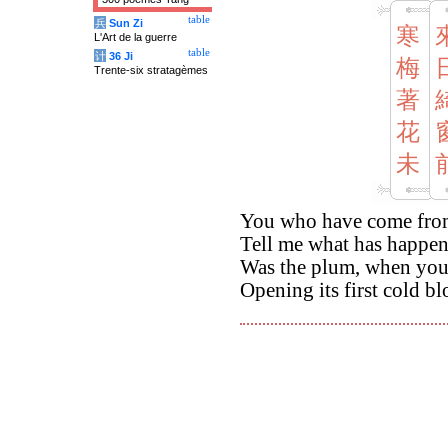
table
兵
Sun Zi
寒
L'Art de la guerre
table
计
36 Ji
梅
Trente-six stratagèmes
著
花
未
You who have come from
Tell me what has happen
Was the plum, when you
Opening its first cold b