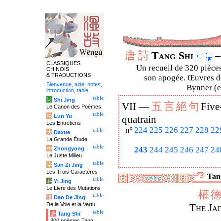
唐
詩
Tang Shi
–
CLASSIQUES
Un recueil de 320 pièces
CHINOIS
& TRADUCTIONS
son apogée. Œuvres de
Bienvenue
,
aide
,
notes
,
Bynner (en
introduction
,
table
.
table
诗
Shi Jing
五
言
絕
句
VII —
Five
Le Canon des Poèmes
table
论
Lun Yu
quatrain
Les Entretiens
nº
224
225
226
227
228
22
table
大
Daxue
La Grande Étude
table
243
244
245
246
247
24
中
Zhongyong
Le Juste Milieu
table
字
San Zi Jing
Les Trois Caractères
Tang
table
易
Yi Jing
Le Livre des Mutations
權
table
道
Dao De Jing
De la Voie et la Vertu
The Ja
table
唐
Tang Shi
300 poèmes Tang