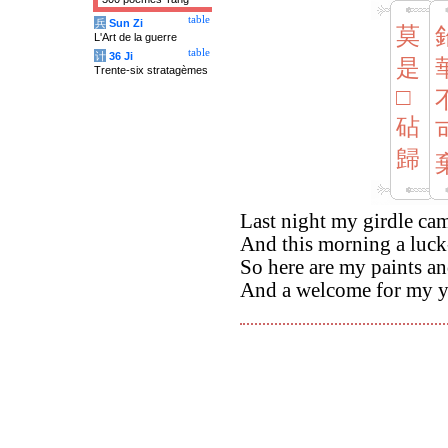
table
兵
Sun Zi
莫
L'Art de la guerre
table
计
36 Ji
是
Trente-six stratagèmes
□
砧
歸
Last night my girdle ca
And this morning a luck
So here are my paints a
And a welcome for my y