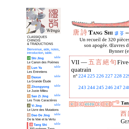
唐
詩
Tang Shi
–
CLASSIQUES
Un recueil de 320 pièces
CHINOIS
& TRADUCTIONS
son apogée. Œuvres de
Bienvenue
,
aide
,
notes
,
Bynner (en
introduction
,
table
.
table
诗
Shi Jing
五
言
絕
句
VII —
Five
Le Canon des Poèmes
table
论
Lun Yu
quatrain
Les Entretiens
nº
224
225
226
227
228
22
table
大
Daxue
La Grande Étude
table
243
244
245
246
247
24
中
Zhongyong
Le Juste Milieu
table
字
San Zi Jing
Les Trois Caractères
Tang
table
易
Yi Jing
Le Livre des Mutations
西
table
道
Dao De Jing
De la Voie et la Vertu
Ge
table
唐
Tang Shi
300 poèmes Tang