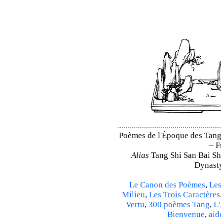
Poèmes de l'Époque des Tang 
– F
Alias
Tang Shi San Bai Sh
Dynasty
Le Canon des Poèmes
,
Les
Milieu
,
Les Trois Caractères
Vertu
,
300 poèmes Tang
,
L'
Bienvenue
,
aid