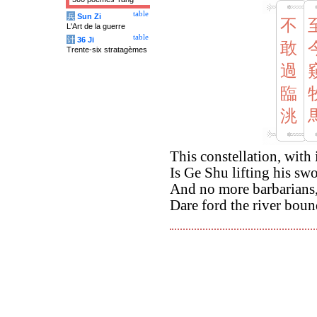
table
兵
Sun Zi
不
L'Art de la guerre
table
计
36 Ji
敢
Trente-six stratagèmes
過
臨
洮
This constellation, with 
Is Ge Shu lifting his swo
And no more barbarians, 
Dare ford the river boun