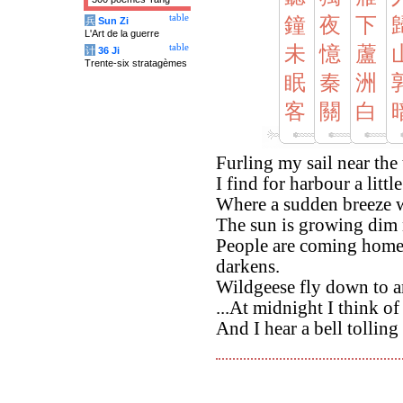
table
鐘
夜
下
兵
Sun Zi
L'Art de la guerre
table
未
憶
蘆
计
36 Ji
Trente-six stratagèmes
眠
秦
洲
客
關
白
Furling my sail near the
I find for harbour a littl
Where a sudden breeze 
The sun is growing dim 
People are coming home
darkens.
Wildgeese fly down to a
...At midnight I think of
And I hear a bell tollin