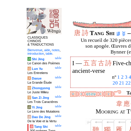
唐
詩
Tang Shi
–
CLASSIQUES
Un recueil de 320 pièces
CHINOIS
& TRADUCTIONS
son apogée. Œuvres de
Bienvenue
,
aide
,
notes
,
Bynner (en
introduction
,
table
.
table
诗
Shi Jing
五
言
古
詩
I —
Five-ch
Le Canon des Poèmes
table
论
Lun Yu
ancient-verse
Les Entretiens
nº
1
2
3
table
大
Daxue
20
21
22
La Grande Étude
table
中
Zhongyong
Le Juste Milieu
Ta
table
字
San Zi Jing
Les Trois Caractères
韋
應
table
易
Yi Jing
Mooring at Tw
Le Livre des Mutations
table
道
Dao De Jing
De la Voie et la Vertu
table
唐
Tang Shi
聽
獨
雁
300 poèmes Tang