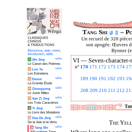
Tang Shi
– Po
CLASSIQUES
Un recueil de 320 pièces
CHINOIS
son apogée. Œuvres de
& TRADUCTIONS
Bynner (en
Bienvenue
,
aide
,
notes
,
introduction
,
table
.
table
VI —
Seven-character-
诗
Shi Jing
Le Canon des Poèmes
nº
170
171
172
173
174
17
table
论
Lun Yu
Les Entretiens
189
190
191
192
193
19
table
大
Daxue
La Grande Étude
table
中
Zhongyong
208
209
210
211
212
21
Le Juste Milieu
table
字
San Zi Jing
Les Trois Caractères
Tan
table
易
Yi Jing
Le Livre des Mutations
table
道
Dao De Jing
The Yel
De la Voie et la Vertu
table
唐
Tang Shi
300 poèmes Tang