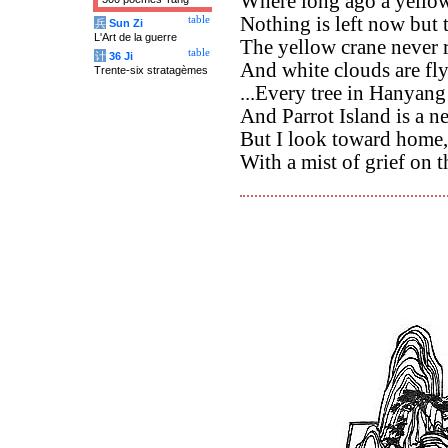
Where long ago a yellow
Nothing is left now but 
table
兵
Sun Zi
L'Art de la guerre
The yellow crane never r
table
计
36 Ji
And white clouds are fly
Trente-six stratagèmes
...Every tree in Hanyang
And Parrot Island is a ne
But I look toward home,
With a mist of grief on t