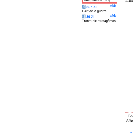
Hus
table
兵
Sun Zi
L'Art de la guerre
table
计
36 Ji
Trente-six stratagèmes
Po
Alia