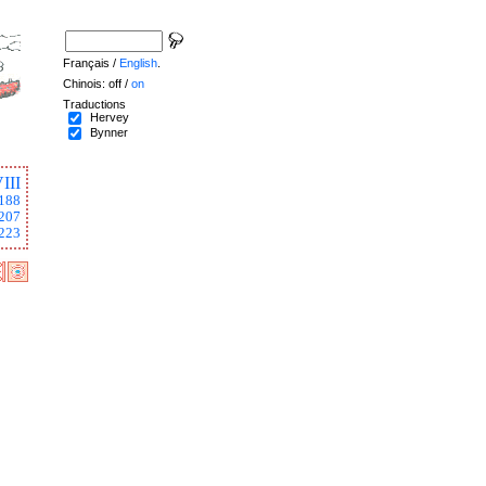
Français /
English
.
Chinois: off /
on
Traductions
Hervey
Bynner
III
188
207
223