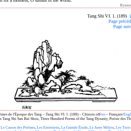
h for a moment, O tumult of the world.
Bynne
Tang Shi VI. 1. (189)
Page précéd
Page suiv
èmes de l'Époque des Tang – Tang Shi VI. 1. (189) – Chinois off/
on
– Français/
Engl
s
Tang Shi San Bai Shou, Three Hundred Poems of the Tang Dynasty, Poésie des Th
Le Canon des Poèmes
,
Les Entretiens
,
La Grande Étude
,
Le Juste Milieu
,
Les Trois