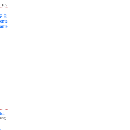
r 189
ente
ante
ish
ang.