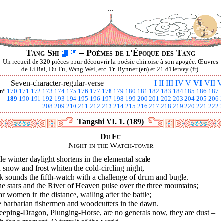
...
Tang Shi
– Poèmes de l'Époque des Tang
Un recueil de 320 pièces pour découvrir la poésie chinoise à son apogée. Œuvres
de Li Bai, Du Fu, Wang Wei, etc. Tr. Bynner (en) et 21 d'Hervey (fr).
I —
Seven-character-regular-verse
I
II
III
IV
V
VI
VII
V
nº
170
171
172
173
174
175
176
177
178
179
180
181
182
183
184
185
186
187
189
190
191
192
193
194
195
196
197
198
199
200
201
202
203
204
205
206
208
209
210
211
212
213
214
215
216
217
218
219
220
221
222
Tangshi VI. 1. (189)
Du Fu
Night in the Watch-tower
e winter daylight shortens in the elemental scale
snow and frost whiten the cold-circling night,
k sounds the fifth-watch with a challenge of drum and bugle.
he stars and the River of Heaven pulse over the three mountains;
ar women in the distance, wailing after the battle;
e barbarian fishermen and woodcutters in the dawn.
leeping-Dragon, Plunging-Horse, are no generals now, they are dust –