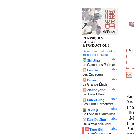
CLASSIQUES
CHINOIS
& TRADUCTIONS
V
Bienvenue
,
aide
,
notes
,
introduction
,
table
.
table
诗
Shi Jing
Le Canon des Poèmes
table
论
Lun Yu
Les Entretiens
table
大
Daxue
La Grande Étude
table
中
Zhongyong
Le Juste Milieu
Far 
table
字
San Zi Jing
Anot
Les Trois Caractères
Thou
table
易
Yi Jing
I li
Le Livre des Mutations
...M
table
道
Dao De Jing
Thr
De la Voie et la Vertu
But 
table
唐
Tang Shi
300 poèmes Tang