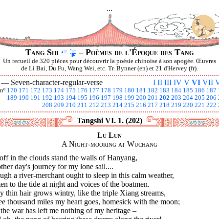
...
Tang Shi
– Poèmes de l'Époque des Tang
Un recueil de 320 pièces pour découvrir la poésie chinoise à son apogée. Œuvres
de Li Bai, Du Fu, Wang Wei, etc. Tr. Bynner (en) et 21 d'Hervey (fr).
I —
Seven-character-regular-verse
I
II
III
IV
V
VI
VII
V
nº
170
171
172
173
174
175
176
177
178
179
180
181
182
183
184
185
186
187
189
190
191
192
193
194
195
196
197
198
199
200
201
202
203
204
205
206
208
209
210
211
212
213
214
215
216
217
218
219
220
221
222
Tangshi VI. 1. (202)
Lu Lun
A Night-mooring at Wuchang
off in the clouds stand the walls of Hanyang,
her day's journey for my lone sail....
gh a river-merchant ought to sleep in this calm weather,
sten to the tide at night and voices of the boatmen.
y thin hair grows wintry, like the triple Xiang streams,
ee thousand miles my heart goes, homesick with the moon;
the war has left me nothing of my heritage –