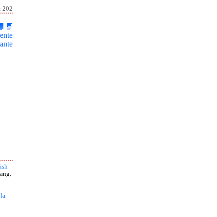
r 202
ente
ante
ish
ang.
 la