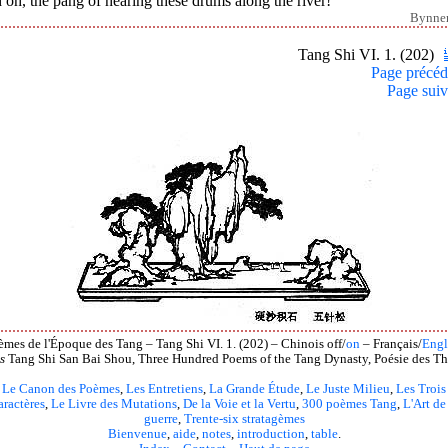
oh, the pang of hearing these drums along the river!
Bynne
Tang Shi VI. 1. (202)
Page précéd
Page suiv
èmes de l'Époque des Tang – Tang Shi VI. 1. (202) – Chinois off/
on
– Français/
Engl
s
Tang Shi San Bai Shou, Three Hundred Poems of the Tang Dynasty, Poésie des Th
Le Canon des Poèmes
,
Les Entretiens
,
La Grande Étude
,
Le Juste Milieu
,
Les Trois
aractères
,
Le Livre des Mutations
,
De la Voie et la Vertu
,
300 poèmes Tang
,
L'Art de
guerre
,
Trente-six stratagèmes
Bienvenue
,
aide
,
notes
,
introduction
,
table
.