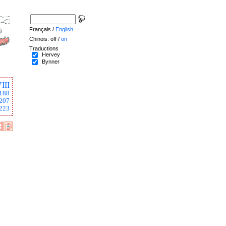
Français /
English
.
Chinois: off /
on
Traductions
Hervey
Bynner
III
188
207
223