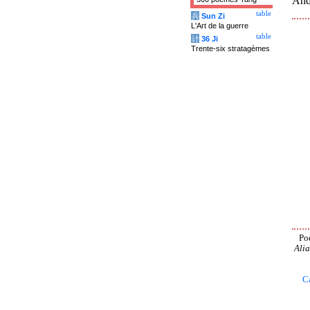
And 
table
兵
Sun Zi
L'Art de la guerre
table
计
36 Ji
Trente-six stratagèmes
Po
Alia
C