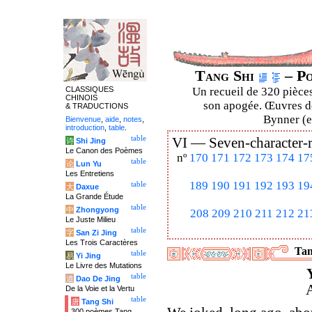
Tang Shi
– Po
CLASSIQUES
Un recueil de 320 pièces
CHINOIS
son apogée. Œuvres de
& TRADUCTIONS
Bynner (en
Bienvenue
,
aide
,
notes
,
introduction
,
table
.
table
VI —
Seven-character-
诗
Shi Jing
Le Canon des Poèmes
nº
170
171
172
173
174
17
table
论
Lun Yu
Les Entretiens
189
190
191
192
193
19
table
大
Daxue
La Grande Étude
table
中
Zhongyong
208
209
210
211
212
21
Le Juste Milieu
table
字
San Zi Jing
Les Trois Caractères
Tan
table
易
Yi Jing
Le Livre des Mutations
table
道
Dao De Jing
A
De la Voie et la Vertu
table
唐
Tang Shi
300 poèmes Tang