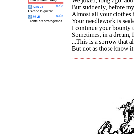
We joked, long ago, abo
But suddenly, before my
table
兵
Sun Zi
L'Art de la guerre
Almost all your clothes
table
计
36 Ji
Your needlework is sealed,
Trente-six stratagèmes
I continue your bounty 
Sometimes, in a dream, I
...This is a sorrow that
But not as those know i