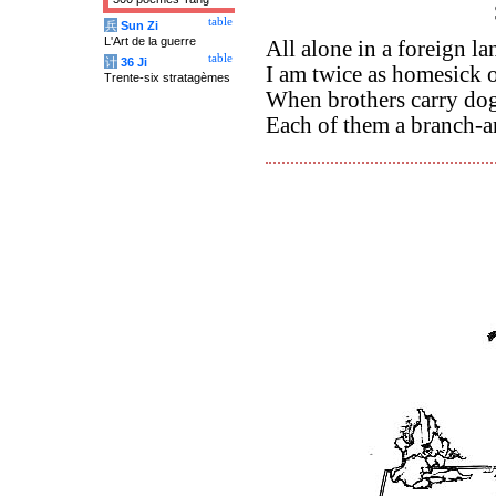
table
兵
Sun Zi
L'Art de la guerre
All alone in a foreign la
table
计
36 Ji
I am twice as homesick o
Trente-six stratagèmes
When brothers carry do
Each of them a branch-