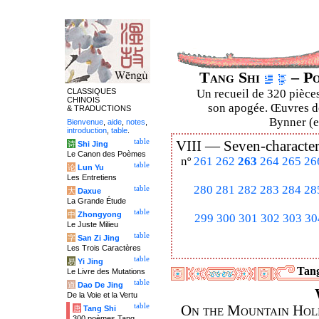
Tang Shi
– Po
CLASSIQUES
Un recueil de 320 pièces
CHINOIS
son apogée. Œuvres de
& TRADUCTIONS
Bynner (en
Bienvenue
,
aide
,
notes
,
introduction
,
table
.
table
VIII —
Seven-character
诗
Shi Jing
Le Canon des Poèmes
nº
261
262
263
264
265
26
table
论
Lun Yu
Les Entretiens
280
281
282
283
284
28
table
大
Daxue
La Grande Étude
table
中
Zhongyong
299
300
301
302
303
30
Le Juste Milieu
table
字
San Zi Jing
Les Trois Caractères
table
易
Yi Jing
Tang
Le Livre des Mutations
table
道
Dao De Jing
De la Voie et la Vertu
table
On the Mountain Holi
唐
Tang Shi
300 poèmes Tang