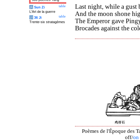
Last night, while a gust
table
兵
Sun Zi
L'Art de la guerre
And the moon shone hig
table
计
36 Ji
The Emperor gave Pingy
Trente-six stratagèmes
Brocades against the co
Poèmes de l'Époque des Ta
off/
on