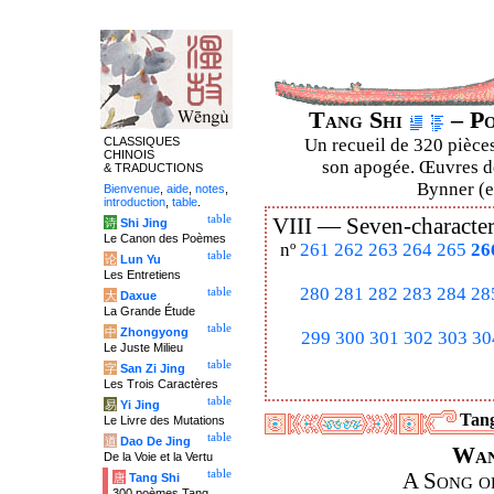
Tang Shi
– Po
CLASSIQUES
Un recueil de 320 pièces
CHINOIS
son apogée. Œuvres de
& TRADUCTIONS
Bynner (en
Bienvenue
,
aide
,
notes
,
introduction
,
table
.
table
VIII —
Seven-character
诗
Shi Jing
Le Canon des Poèmes
nº
261
262
263
264
265
26
table
论
Lun Yu
Les Entretiens
280
281
282
283
284
28
table
大
Daxue
La Grande Étude
table
中
Zhongyong
299
300
301
302
303
30
Le Juste Milieu
table
字
San Zi Jing
Les Trois Caractères
table
易
Yi Jing
Tang
Le Livre des Mutations
table
道
Dao De Jing
Wan
De la Voie et la Vertu
table
A Song o
唐
Tang Shi
300 poèmes Tang