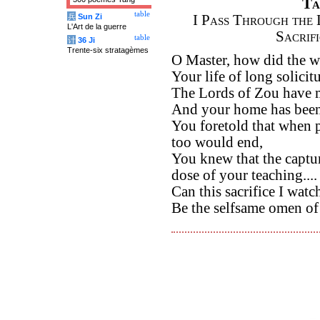
Ta
table
兵
Sun Zi
I Pass Through the 
L'Art de la guerre
Sacrif
table
计
36 Ji
Trente-six stratagèmes
O Master, how did the w
Your life of long solicit
The Lords of Zou have m
And your home has been u
You foretold that when 
too would end,
You knew that the captu
dose of your teaching....
Can this sacrifice I watc
Be the selfsame omen of