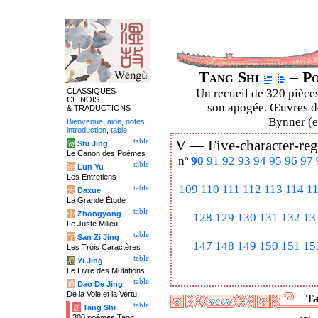
Tang Shi
– Po
CLASSIQUES
Un recueil de 320 pièces
CHINOIS
son apogée. Œuvres de
& TRADUCTIONS
Bynner (en
Bienvenue
,
aide
,
notes
,
introduction
,
table
.
table
V —
Five-character-reg
诗
Shi Jing
Le Canon des Poèmes
nº
90
91
92
93
94
95
96
97
table
论
Lun Yu
Les Entretiens
109
110
111
112
113
114
1
table
大
Daxue
La Grande Étude
table
中
Zhongyong
128
129
130
131
132
13
Le Juste Milieu
table
字
San Zi Jing
147
148
149
150
151
15
Les Trois Caractères
table
易
Yi Jing
Le Livre des Mutations
table
道
Dao De Jing
De la Voie et la Vertu
Ta
table
唐
Tang Shi
300 poèmes Tang