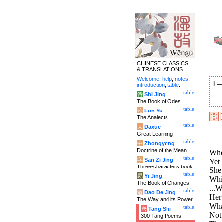
CHINESE CLASSICS
& TRANSLATIONS
Welcome
,
help
,
notes
,
I
introduction
,
table
.
table
诗
Shi Jing
The Book of Odes
table
论
Lun Yu
The Analects
table
大
Daxue
Great Learning
table
中
Zhongyong
Doctrine of the Mean
Who 
table
字
San Zi Jing
Yet 
Three-characters book
She
table
易
Yi Jing
Whi
The Book of Changes
...W
table
道
Dao De Jing
Her 
The Way and its Power
What
table
唐
Tang Shi
Not 
300 Tang Poems