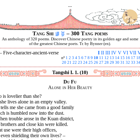
...
Tang Shi
– 300 Tang poems
An anthology of 320 poems. Discover Chinese poetry in its golden age and some
of the greatest Chinese poets. Tr. by Bynner (en).
 —
Five-character-ancient-verse
I
II
III
IV
V
VI
VII
V
nº
1
2
3
4
5
6
7
8
9
10
11
12
13
14
15
16
17
1
20
21
22
23
24
25
26
27
28
29
30
31
32
33
3
Tangshi I. 1. (10)
Du Fu
Alone in Her Beauty
is lovelier than she?
she lives alone in an empty valley.
 tells me she came from a good family
ch is humbled now into the dust.
hen trouble arose in the Kuan district,
brothers and close kin were killed.
 use were their high offices,
even shielding their own lives? –