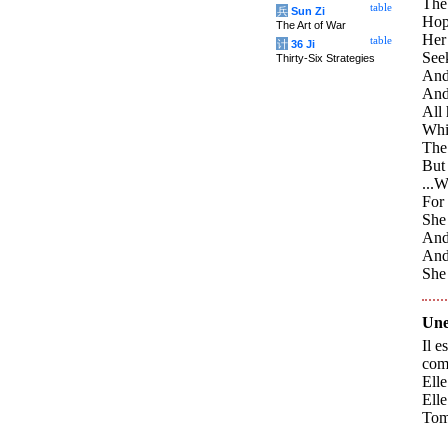
The 
table
兵
Sun Zi
Hope
The Art of War
Her 
table
计
36 Ji
Seek
Thirty-Six Strategies
And
And 
All 
Whi
The 
But
...W
For 
She 
And 
And,
She 
Une
Il e
comm
Elle
Elle
Tomb