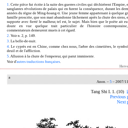
1
. Cette pièce fut écrite à la suite des guerres civiles qui déchirèrent l'Empire, 
sanglantes révolutions de palais qui en furent la conséquence, durant les dern
années du règne de Ming-hoang-ti. Une jeune femme appartenant à quelque g
famille proscrite, que son mari abandonne lâchement après la chute des siens, e
supporte avec fierté le malheur, tel est, le sujet. Mais bien que le poète ait eu
doute en vue quelque trait particulier de l'histoire contemporaine
commentateurs demeurent muets à cet égard.
2
. Voir n. 2, p. 149.
3
. La belle-de-nuit.
4
. Le cyprès est en Chine, comme chez nous, l'arbre des cimetières, le symbo
deuil et de l'affliction.
5
. Allusion à la chute de l'empereur, qui parut imminente.
Voir d'
autres traductions françaises
.
Herv
a
Anon. –
5
– 2007/1
Tang Shi I. 1. (10)
Previous 
Next 