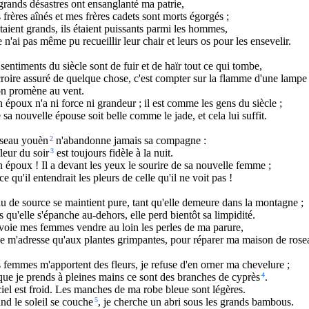
rands désastres ont ensanglanté ma patrie,
frères aînés et mes frères cadets sont morts égorgés ;
étaient grands, ils étaient puissants parmi les hommes,
e n'ai pas même pu recueillir leur chair et leurs os pour les ensevelir.
sentiments du siècle sont de fuir et de haïr tout ce qui tombe,
roire assuré de quelque chose, c'est compter sur la flamme d'une lampe
on promène au vent.
époux n'a ni force ni grandeur ; il est comme les gens du siècle ;
sa nouvelle épouse soit belle comme le jade, et cela lui suffit.
iseau youèn
2
n'abandonne jamais sa compagne :
leur du soir
3
est toujours fidèle à la nuit.
époux ! Il a devant les yeux le sourire de sa nouvelle femme ;
ce qu'il entendrait les pleurs de celle qu'il ne voit pas !
u de source se maintient pure, tant qu'elle demeure dans la montagne ;
 qu'elle s'épanche au-dehors, elle perd bientôt sa limpidité.
voie mes femmes vendre au loin les perles de ma parure,
e m'adresse qu'aux plantes grimpantes, pour réparer ma maison de rose
femmes m'apportent des fleurs, je refuse d'en orner ma chevelure ;
ue je prends à pleines mains ce sont des branches de cyprès
4
.
iel est froid. Les manches de ma robe bleue sont légères.
d le soleil se couche
5
, je cherche un abri sous les grands bambous.