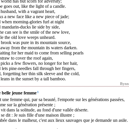
world has but scorn for adversity;
 goes out, like the light of a candle.
husband, with a vagrant heart,
s a new face like a new piece of jade;
 when morning-glories furl at night
mandarin-ducks lie side by side,
he can see is the smile of the new love,
le the old love weeps unheard.
brook was pure in its mountain source,
 away from the mountain its waters darken.
aiting for her maid to come from selling pearls
straw to cover the roof again,
picks a few flowers, no longer for her hair,
lets pine-needles fall through her fingers,
 forgetting her thin silk sleeve and the cold,
leans in the sunset by a tall bamboo.
Bynn
 belle jeune femme
1
st une femme qui, par sa beauté, l'emporte sur les générations passées,
e sur la génération présente ;
 vit dans la solitude, au fond d'une vallée déserte.
 se dit : Je suis fille d'une maison illustre ;
ée dans le malheur, c'est aux lieux sauvages que je demande un asile.