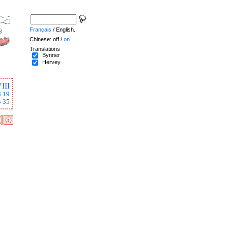
Français
/ English.
Chinese: off /
on
Translations
Bynner
Hervey
III
8
19
4
35