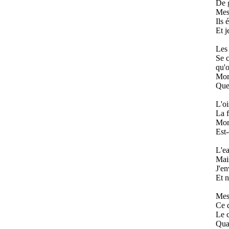
De g
Mes 
Ils 
Et j
Les 
Se c
qu'
Mon 
Que 
L'o
La f
Mon 
Est-
L'ea
Mais
J'en
Et n
Mes 
Ce q
Le c
Quan