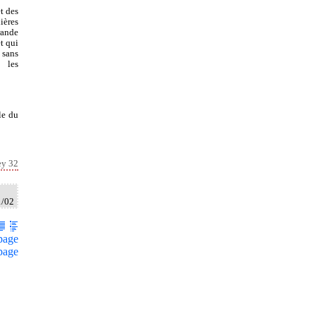
et des
ières
rande
t qui
 sans
, les
le du
ey 32
1/02
page
page