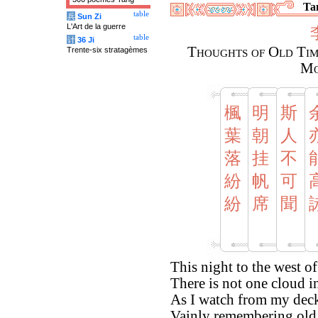
Tan
table
兵
Sun Zi
L'Art de la guerre
table
计
36 Ji
Thoughts of Old Tim
Trente-six stratagèmes
Mo
楓
明
斯
葉
朝
人
落
挂
不
紛
帆
可
紛
席
聞
This night to the west of
There is not one cloud i
As I watch from my dec
Vainly remembering old 